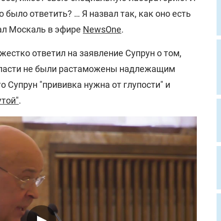
но было ответить? … Я назвал так, как оно есть
зал Москаль в эфире
NewsOne
.
естко ответил на заявление Супрун о том,
области не были растаможены надлежащим
о Супрун "прививка нужна от глупости" и
утой"
.