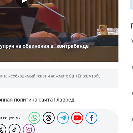
0
упрун на обвинения в "контрабанде"
0
ите необходимый текст и нажмите Ctrl+Enter, чтобы
0
нная политика сайта Главред
в соцсетях:
0