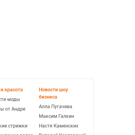
простой предмет из кухни
3:28
Популярная крупа может побить
новую ценовую отметку: чего
ждать уже в августе
3:23
Скорлупа отпадет сама: что
добавить в воду, чтобы яйца
чистились за секунды
Реклама
и красота
Новости шоу
бизнеса
сти моды
Алла Пугачева
ы от Андре
Максим Галкин
ad
кие стрижки
Настя Каменских