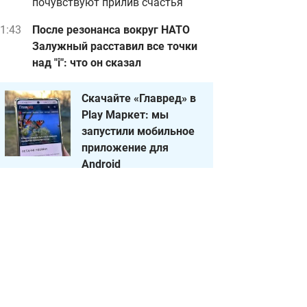
почувствуют прилив счастья
1:43
После резонанса вокруг НАТО
Залужный расставил все точки
над "i": что он сказал
Скачайте «Главред» в
Play Маркет: мы
запустили мобильное
приложение для
Android
0:49
Женщина начала убираться по
правилу 80/20: результат говорит
сам за себя
05 августа, среда
3:55
Лед в морозилке растает в
считанные минуты: понадобится