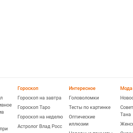
2
2
Гороскоп
Интересное
Мода 
л
Гороскоп на завтра
Головоломки
Ново
ивное
Гороскоп Таро
Тесты по картинке
Совет
ив
Тана
Гороскоп на неделю
Оптические
иллюзии
Женс
Астролог Влад Росс
при