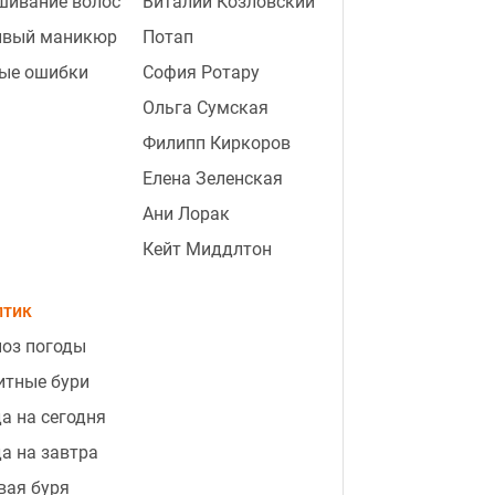
шивание волос
Виталий Козловский
ивый маникюр
Потап
ые ошибки
София Ротару
Ольга Сумская
Филипп Киркоров
Елена Зеленская
3:04
Кто любит просыпаться рано:
Ани Лорак
месяцы рождения прирождённых
Кейт Миддлтон
"жаворонков"
птик
3:01
Путин "выстрелит себе в ногу": чем
обернется мобилизация ещё 500
оз погоды
тысяч россиян.
видео
итные бури
2:46
Сад отблагодарит пышным
а на сегодня
ростом: какие растения нужно
а на завтра
обрезать в августе
видео
вая буря