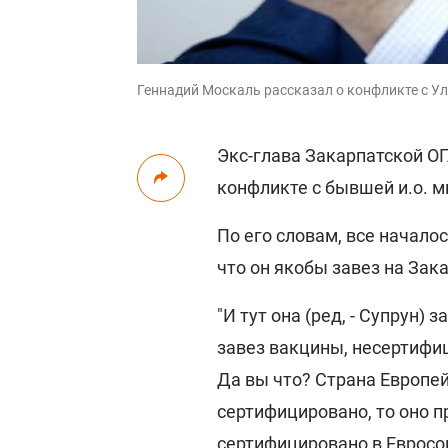
Геннадий Москаль рассказал о конфликте с У
Экс-глава Закарпатской О
конфликте с бывшей и.о. 
По его словам, все началос
что он якобы завез на Зак
"И тут она (ред, - Супрун)
завез вакцины, несертифи
Да вы что? Страна Европей
сертифицировано, то оно пр
сертифицировано в Евросо