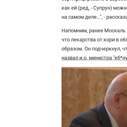
как ей (ред, - Супрун) мож
на самом деле…", - расска
Напомним, ранее Москаль ж
что лекарства от кори в 
образом. Он подчеркнул, чт
назвал и.о. министра "еб*н