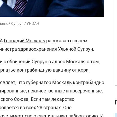
льяной Супрун / УНИАН
ГА
Геннадий Москаль
рассказал о своем
министра здравоохранения Ульяной Супрун.
ь с обвинений Супрун в адрес Москаля о том,
арпатье контрабандную вакцину от кори.
 заявляет, что губернатор Москаль контрабандно
цированные, некачественные и просроченные.
ского Союза. Если там лекарство
одается во всех 28 странах. Оно
юзе, имеет свою специальную лабораторию. И