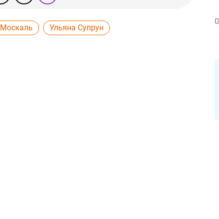
0
 Москаль
Ульяна Супрун
0
2