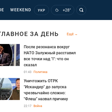
ОЕ
WEEKEND
+28°
УКР
ГЛАВНОЕ ЗА ДЕНЬ
Ещё
После резонанса вокруг
НАТО Залужный расставил
все точки над "i": что он
сказал
01:43
Политика
Уничтожить ОТРК
"Искандер" до запуска
чрезвычайно сложно:
"Флеш" назвал причину
22:17
Война