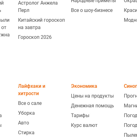
Народные приметы
Окра
ий
Астролог Анжела
ь
Перл
Все о шоу-бизнесе
Крас
рыли
Китайский гороскоп
Модн
 от
на завтра
ужна
Гороскоп 2026
2
Лайфхаки и
Экономика
Сино
2
хитрости
Цены на продукты
Прогн
Все о сале
Денежная помощь
Магн
Уборка
2
а
Тарифы
Погод
Авто
ы
Курс валют
Погод
Стирка
Пыле