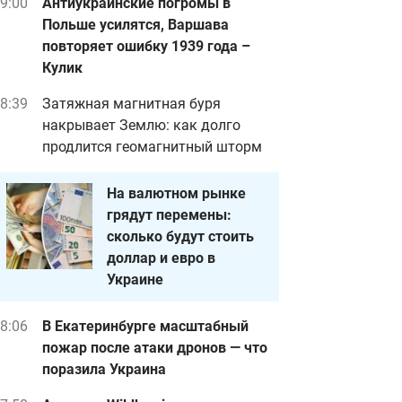
9:00
Антиукраинские погромы в
Польше усилятся, Варшава
повторяет ошибку 1939 года –
Кулик
8:39
Затяжная магнитная буря
накрывает Землю: как долго
продлится геомагнитный шторм
На валютном рынке
грядут перемены:
сколько будут стоить
доллар и евро в
Украине
8:06
В Екатеринбурге масштабный
пожар после атаки дронов — что
поразила Украина