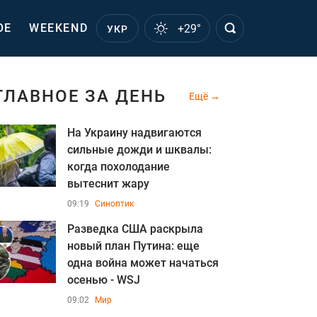
ОЕ
WEEKEND
+29°
УКР
ГЛАВНОЕ ЗА ДЕНЬ
Ещё
На Украину надвигаются
сильные дожди и шквалы:
когда похолодание
вытеснит жару
09:19
Синоптик
Разведка США раскрыла
новый план Путина: еще
одна война может начаться
осенью - WSJ
09:02
Мир