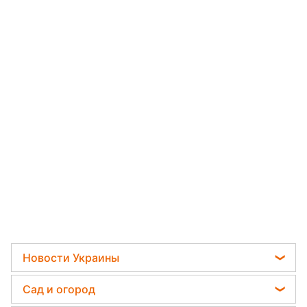
Новости Украины
Телеграм новости Украины
Сад и огород