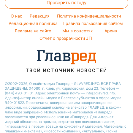
Праздничное меню
Новости Львова
Проверить погоду
Денежная помощь
Комнатные растения
Кейт Миддлтон
Погода на завтра
Новости Полтавы
Тарифы
O нас
Редакция
Политика конфиденциальности
Пылевая буря
Новости Днепра
Курс валют
Редакционная политика
Правила пользования сайтом
Реклама на сайте
Мы в соцсетях
Архив
Отчет о прозрачности JTI
ТВОЙ ИСТОЧНИК НОВОСТЕЙ
©2002-2026, Онлайн-медиа Главред - GLAVRED.INFO. ВСЕ ПРАВА
ЗАЩИЩЕНЫ. 04080, г. Киев, ул. Кириловская, дом 23. Телефон —
(044) 490-01-01. Адрес электронной почты — info@glavred.info.
Идентификатор онлайн-медиа в Реестре cубъектов в сфере медиа —
R40-01822.
Перепечатка, копирование или воспроизведение
информации, содержащей ссылку на агенство ГЛАВРЕД, в каком-
либо виде запрещено. Использование материалов «Главред»
разрешается при условии ссылки на «Главред». Для интернет-
изданий обязательна прямая, открытая для поисковых систем,
гиперссылка в первом абзаце на конкретный материал. Материалы с
плашками «Реклама», «Новости компаний», «Актуально», «Точка