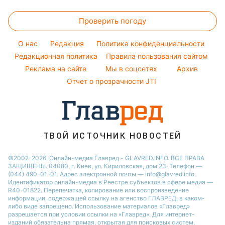
Салаты
Женские стрижки
Курс валют
Новости Житомира
Настя Каменских
Погода на сегодня
Простые блюда
Проверить погоду
Окрашивание волос
Новости Полтавы
Виталий Козловский
Погода на завтра
Красивый маникюр
Новости Одессы
O нас
Редакция
Политика конфиденциальности
Пылевая буря
Модные ошибки
Редакционная политика
Правила пользования сайтом
Новости Сум
Реклама на сайте
Мы в соцсетях
Архив
Новости моды
Новости Черкассы
Отчет о прозрачности JTI
Советы от Андре Тана
ТВОЙ ИСТОЧНИК НОВОСТЕЙ
©2002-2026, Онлайн-медиа Главред - GLAVRED.INFO. ВСЕ ПРАВА
ЗАЩИЩЕНЫ. 04080, г. Киев, ул. Кириловская, дом 23. Телефон —
(044) 490-01-01. Адрес электронной почты — info@glavred.info.
Идентификатор онлайн-медиа в Реестре cубъектов в сфере медиа —
R40-01822.
Перепечатка, копирование или воспроизведение
информации, содержащей ссылку на агенство ГЛАВРЕД, в каком-
либо виде запрещено. Использование материалов «Главред»
разрешается при условии ссылки на «Главред». Для интернет-
изданий обязательна прямая, открытая для поисковых систем,