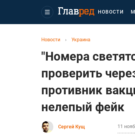
НОВОСТИ
М
Новости
›
Украина
"Номера светят
проверить через
противник вакц
нелепый фейк
11 нояб
Сергей Кущ