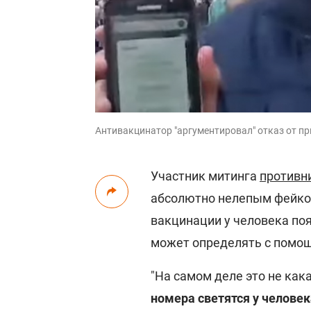
Антивакцинатор "аргументировал" отказ от пр
Участник митинга
противн
абсолютно нелепым фейком
вакцинации у человека по
может определять с помощ
"На самом деле это не как
номера светятся у челове