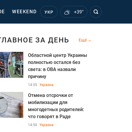
ОЕ
WEEKEND
+39°
УКР
ГЛАВНОЕ ЗА ДЕНЬ
Ещё
Областной центр Украины
полностью остался без
света: в ОВА назвали
причину
14:55
Украина
Отмена отсрочки от
мобилизации для
многодетных родителей:
что говорят в Раде
14:50
Украина