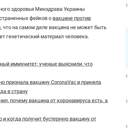
1
ного здоровья Минздрава Украины
остраненных фейков о
вакцине против
, что на самом деле вакцина не может быть
ет генетический материал человека.
ный иммунитет: ученые выяснили, что
1
о признала вакцину CoronaVac и приняла
да в страну
ил, почему вакцина от коронавируса есть, а
1
о и когда получит бустерную вакцину от
1