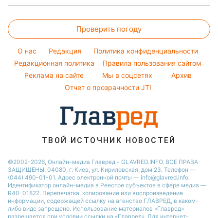
Погода на сегодня
Окрашивание волос
Настя Каменских
Новости Харькова
Погода на завтра
Красивый маникюр
Проверить погоду
Новости Полтавы
Пылевая буря
Модные ошибки
Новости Сум
O нас
Редакция
Политика конфиденциальности
Новости моды
Новости Львова
Редакционная политика
Правила пользования сайтом
Советы от Андре Тана
Реклама на сайте
Мы в соцсетях
Архив
Новости Черкассы
Отчет о прозрачности JTI
Новости Днепра
Новости Ровно
Новости Тернополя
Новости Запорожья
ТВОЙ ИСТОЧНИК НОВОСТЕЙ
Новости Житомира
©2002-2026, Онлайн-медиа Главред - GLAVRED.INFO. ВСЕ ПРАВА
ЗАЩИЩЕНЫ. 04080, г. Киев, ул. Кириловская, дом 23. Телефон —
Новости Одессы
(044) 490-01-01. Адрес электронной почты — info@glavred.info.
Идентификатор онлайн-медиа в Реестре cубъектов в сфере медиа —
R40-01822.
Перепечатка, копирование или воспроизведение
информации, содержащей ссылку на агенство ГЛАВРЕД, в каком-
либо виде запрещено. Использование материалов «Главред»
разрешается при условии ссылки на «Главред». Для интернет-