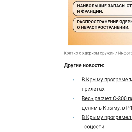
Кратко о ядерном оружии / Инфог
Другие новости:
В Крыму прогремел
прилетах
Весь расчет С-300 п
целям в Крыму, в Р
В Крыму прогремел 
- соцсети