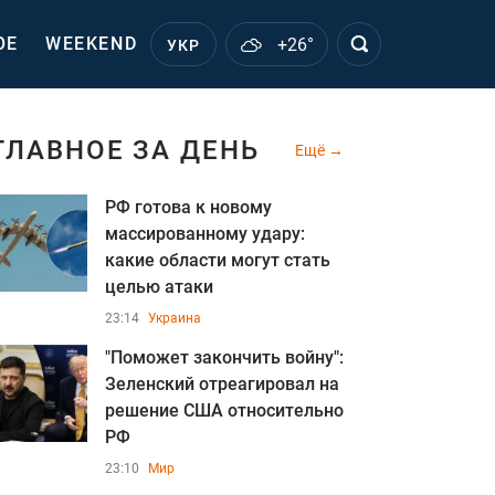
ОЕ
WEEKEND
+26°
УКР
ГЛАВНОЕ ЗА ДЕНЬ
Ещё
РФ готова к новому
массированному удару:
какие области могут стать
целью атаки
23:14
Украина
"Поможет закончить войну":
Зеленский отреагировал на
решение США относительно
РФ
23:10
Мир