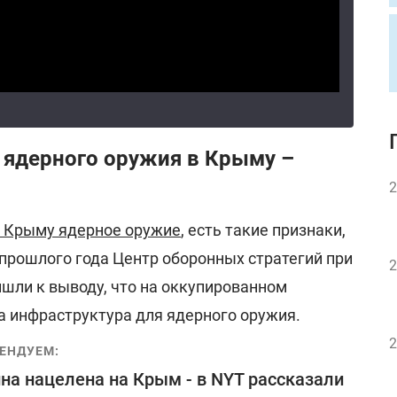
 ядерного оружия в Крыму –
2
в Крыму ядерное оружие
, есть такие признаки,
апрошлого года Центр оборонных стратегий при
2
ишли к выводу, что на оккупированном
а инфраструктура для ядерного оружия.
2
ЕНДУЕМ:
на нацелена на Крым - в NYT рассказали