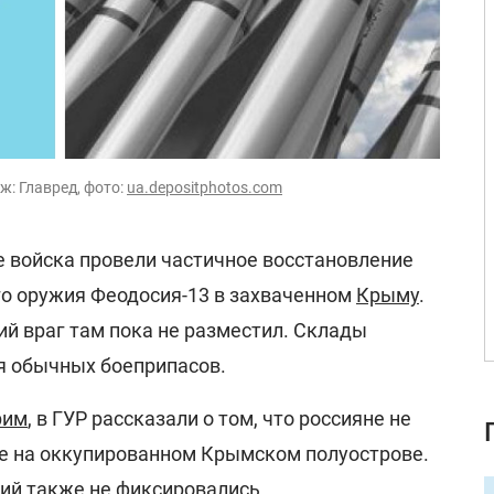
ж: Главред, фото:
ua.depositphotos.com
 войска провели частичное восстановление
го оружия Феодосия-13 в захваченном
Крыму
.
й враг там пока не разместил. Склады
я обычных боеприпасов.
рим
, в ГУР рассказали о том, что россияне не
е на оккупированном Крымском полуострове.
ий также не фиксировались.