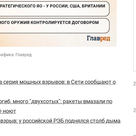
рафика: Главред
а серия мощных взрывов: в Сети сообщают о
2
огиб, много "двухсотых": ракеты вмазали по
2
Ф ноют
взрыв: у российской РЭБ поднялся столб дыма