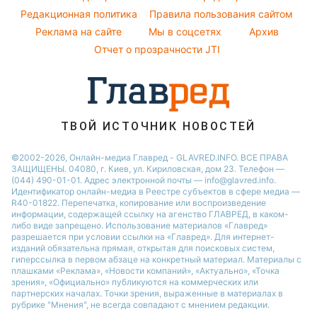
Все о шоу-бизнесе
Легкие десерты
Редакционная политика
Настя Каменских
Правила пользования сайтом
Реклама на сайте
Мы в соцсетях
Архив
Напитки
Виталий Козловский
Отчет о прозрачности JTI
Праздничное меню
Потап
София Ротару
Ольга Сумская
ТВОЙ ИСТОЧНИК НОВОСТЕЙ
©2002-2026, Онлайн-медиа Главред - GLAVRED.INFO. ВСЕ ПРАВА
ЗАЩИЩЕНЫ. 04080, г. Киев, ул. Кириловская, дом 23. Телефон —
(044) 490-01-01. Адрес электронной почты — info@glavred.info.
Идентификатор онлайн-медиа в Реестре cубъектов в сфере медиа —
R40-01822.
Перепечатка, копирование или воспроизведение
информации, содержащей ссылку на агенство ГЛАВРЕД, в каком-
либо виде запрещено. Использование материалов «Главред»
разрешается при условии ссылки на «Главред». Для интернет-
изданий обязательна прямая, открытая для поисковых систем,
гиперссылка в первом абзаце на конкретный материал. Материалы с
плашками «Реклама», «Новости компаний», «Актуально», «Точка
зрения», «Официально» публикуются на коммерческих или
партнерских началах. Точки зрения, выраженные в материалах в
рубрике "Мнения", не всегда совпадают с мнением редакции.