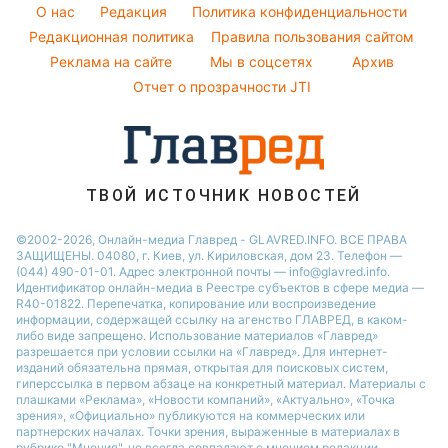
Оптические иллюзии
Советы от Андре Тана
O нас
Редакция
Политика конфиденциальности
Новости Днепра
Народные приметы
Редакционная политика
Правила пользования сайтом
Новости Черкассы
Реклама на сайте
Мы в соцсетях
Архив
Все о шоу-бизнесе
Новости Тернополя
Отчет о прозрачности JTI
Новости Ровно
Новости Житомира
Новости Запорожья
ТВОЙ ИСТОЧНИК НОВОСТЕЙ
Новости Одессы
©2002-2026, Онлайн-медиа Главред - GLAVRED.INFO. ВСЕ ПРАВА
ЗАЩИЩЕНЫ. 04080, г. Киев, ул. Кириловская, дом 23. Телефон —
(044) 490-01-01. Адрес электронной почты — info@glavred.info.
Идентификатор онлайн-медиа в Реестре cубъектов в сфере медиа —
R40-01822.
Перепечатка, копирование или воспроизведение
информации, содержащей ссылку на агенство ГЛАВРЕД, в каком-
либо виде запрещено. Использование материалов «Главред»
разрешается при условии ссылки на «Главред». Для интернет-
изданий обязательна прямая, открытая для поисковых систем,
гиперссылка в первом абзаце на конкретный материал. Материалы с
плашками «Реклама», «Новости компаний», «Актуально», «Точка
зрения», «Официально» публикуются на коммерческих или
партнерских началах. Точки зрения, выраженные в материалах в
рубрике "Мнения", не всегда совпадают с мнением редакции.