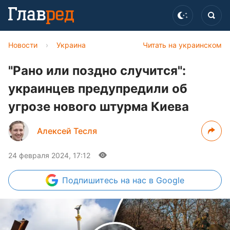
Новости
›
Украина
Читать на украинском
"Рано или поздно случится":
украинцев предупредили об
угрозе нового штурма Киева
Алексей Тесля
24 февраля 2024, 17:12
Подпишитесь
на нас в Google