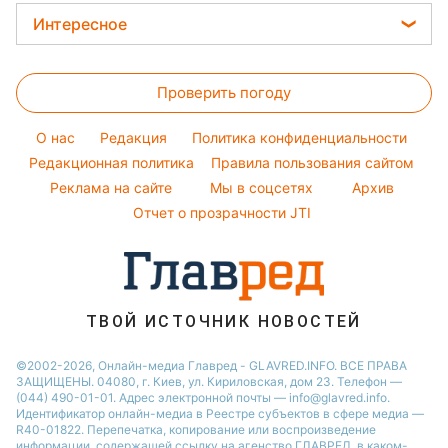
Новости Полтавы
Уборка
Прогноз погоды
Легкие десерты
Интересное
Максим Галкин
Новости Львова
Магнитные бури
Напитки
Настя Каменских
Головоломки
Новости Сум
Погода на сегодня
Праздничное меню
Виталий Козловский
Проверить погоду
Тесты по картинке
Новости Днепра
Погода на завтра
Потап
Оптические иллюзии
Новости Черкассы
O нас
Редакция
Политика конфиденциальности
Пылевая буря
София Ротару
Народные приметы
Редакционная политика
Новости Тернополя
Правила пользования сайтом
Реклама на сайте
Мы в соцсетях
Архив
Все о шоу-бизнесе
Новости Ровно
Отчет о прозрачности JTI
Новости Житомира
Новости Запорожья
Новости Одессы
ТВОЙ ИСТОЧНИК НОВОСТЕЙ
©2002-2026, Онлайн-медиа Главред - GLAVRED.INFO. ВСЕ ПРАВА
ЗАЩИЩЕНЫ. 04080, г. Киев, ул. Кириловская, дом 23. Телефон —
(044) 490-01-01. Адрес электронной почты — info@glavred.info.
Идентификатор онлайн-медиа в Реестре cубъектов в сфере медиа —
R40-01822.
Перепечатка, копирование или воспроизведение
информации, содержащей ссылку на агенство ГЛАВРЕД, в каком-