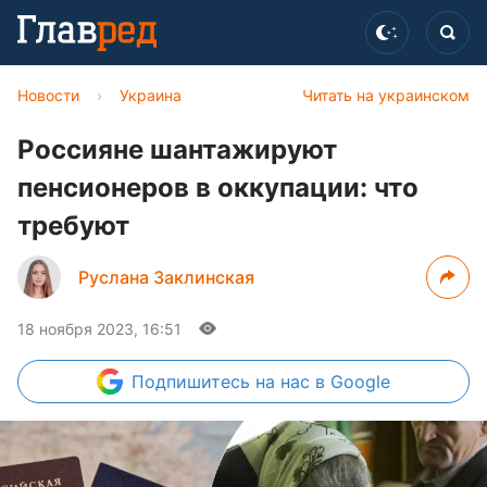
Новости
›
Украина
Читать на украинском
Россияне шантажируют
пенсионеров в оккупации: что
требуют
Руслана Заклинская
18 ноября 2023, 16:51
Подпишитесь
на нас в Google