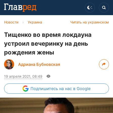
Новости
›
Украина
Читать на украинском
Тищенко во время локдауна
устроил вечеринку на день
рождения жены
Адриана Бубновская
19 апреля 2021, 08:49
Подпишитесь
на нас в Google