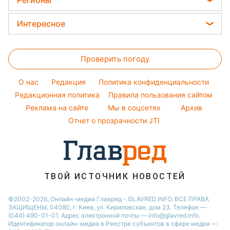
Регионы
Алла Пугачева
Курс валют
Окрашивание волос
Все о сале
Максим Галкин
Новости Харькова
Цены на продукты
Интересное
Красивый маникюр
Настя Каменских
Новости Полтавы
Головоломки
Модные ошибки
Виталий Козловский
Новости Львова
Проверить погоду
Тесты по картинке
Новости моды
Потап
Новости Сум
Оптические иллюзии
Советы от Андре Тана
O нас
Редакция
Политика конфиденциальности
Новости Днепра
Народные приметы
Редакционная политика
Правила пользования сайтом
Новости Черкассы
Реклама на сайте
Мы в соцсетях
Архив
Все о шоу-бизнесе
Новости Тернополя
Отчет о прозрачности JTI
Новости Ровно
Новости Житомира
Новости Запорожья
ТВОЙ ИСТОЧНИК НОВОСТЕЙ
Новости Одессы
©2002-2026, Онлайн-медиа Главред - GLAVRED.INFO. ВСЕ ПРАВА
ЗАЩИЩЕНЫ. 04080, г. Киев, ул. Кириловская, дом 23. Телефон —
(044) 490-01-01. Адрес электронной почты — info@glavred.info.
Идентификатор онлайн-медиа в Реестре cубъектов в сфере медиа —