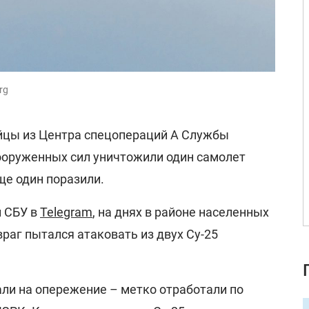
rg
йцы из Центра спецопераций А Службы
ооруженных сил уничтожили один самолет
еще один поразили.
и СБУ в
Telegram
, на днях в районе населенных
враг пытался атаковать из двух Су-25
али на опережение – метко отработали по