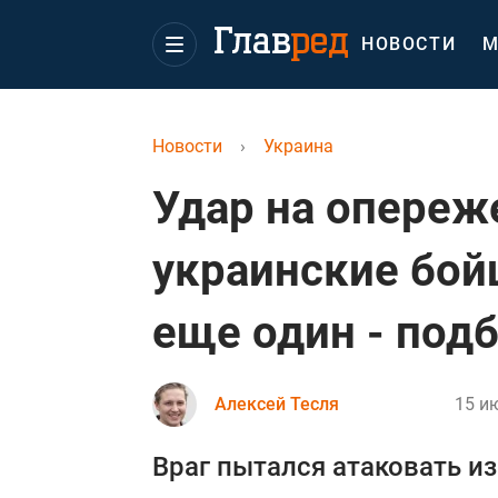
НОВОСТИ
М
Новости
›
Украина
Удар на опереж
украинские бой
еще один - под
Алексей Тесля
15 ию
Враг пытался атаковать из