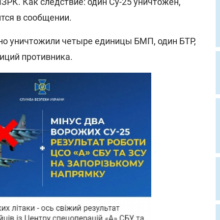
РК. Как следствие: один Су-25 уничтожен,
ится в сообщении.
о уничтожили четыре единицы БМП, один БТР,
зиций противника.