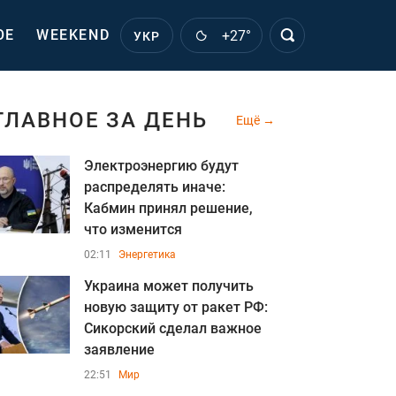
ОЕ
WEEKEND
+27°
УКР
ГЛАВНОЕ ЗА ДЕНЬ
Ещё
Электроэнергию будут
распределять иначе:
Кабмин принял решение,
что изменится
02:11
Энергетика
Украина может получить
новую защиту от ракет РФ:
Сикорский сделал важное
заявление
22:51
Мир