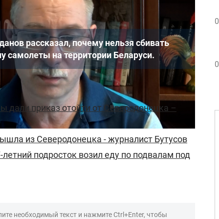
0
данов рассказал, почему нельзя сбивать
 самолеты на территории Беларуси.
0
 дали приказ отойти от Северодонецка –
ышла из Северодонецка - журналист Бутусов
-летний подросток возил еду по подвалам под
ите необходимый текст и нажмите Ctrl+Enter, чтобы