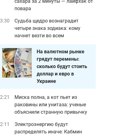
сахара за 2 минуты — лайфхак от
повара
3:30
Судьба щедро вознаградит
четыре знака зодиака: кому
начнет везти во всем
На валютном рынке
грядут перемены:
сколько будут стоить
доллар и евро в
Украине
2:21
Миска полна, а кот пьет из
раковины или унитаза: ученые
объяснили странную привычку
2:11
Электроэнергию будут
распределять иначе: Кабмин