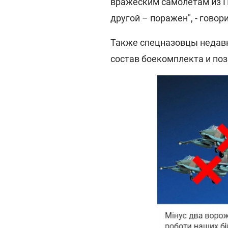
вражеским самолетам из ПЗ
другой – поражен", - говор
Также спецназовцы недавн
состав боекомплекта и по