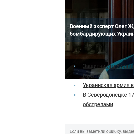
Военный эксперт Олег Ж
бомбардирующих Украину
Читайте еще
:
Защитникам Украины
Гайдай
Украинская армия в
В Северодонецке 17
обстрелами
Если вы заметили ошибку, выдел