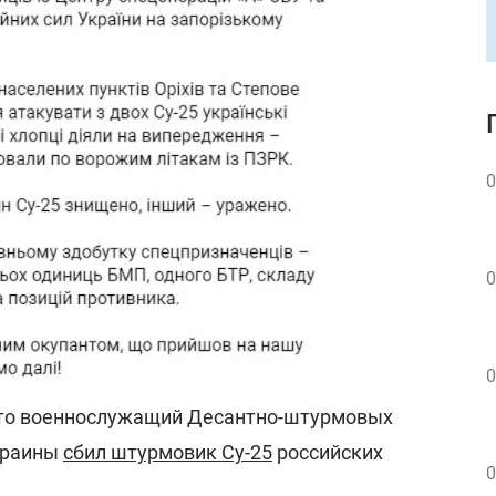
0
0
0
что военнослужащий Десантно-штурмовых
краины
сбил штурмовик Су-25
российских
0