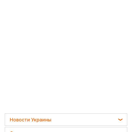
Новости Украины
Пенсии в Украине