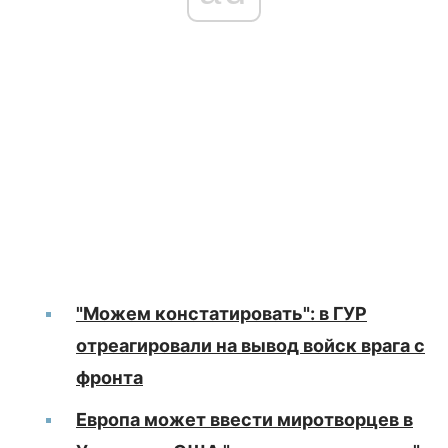
"Можем констатировать": в ГУР
отреагировали на вывод войск врага с
фронта
Европа может ввести миротворцев в