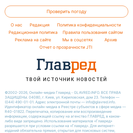
Напитки
Новости Ровно
Прогноз погоды
Стирка
Ани Лорак
Тарифы
Праздничное меню
Проверить погоду
Магнитные бури
Комнатные растения
Кейт Миддлтон
Курс валют
Погода на сегодня
Алла Пугачева
O нас
Редакция
Политика конфиденциальности
Погода на завтра
Редакционная политика
Правила пользования сайтом
Максим Галкин
Реклама на сайте
Мы в соцсетях
Архив
Пылевая буря
Настя Каменских
Отчет о прозрачности JTI
ТВОЙ ИСТОЧНИК НОВОСТЕЙ
©2002-2026, Онлайн-медиа Главред - GLAVRED.INFO. ВСЕ ПРАВА
ЗАЩИЩЕНЫ. 04080, г. Киев, ул. Кириловская, дом 23. Телефон —
(044) 490-01-01. Адрес электронной почты — info@glavred.info.
Идентификатор онлайн-медиа в Реестре cубъектов в сфере медиа —
R40-01822.
Перепечатка, копирование или воспроизведение
информации, содержащей ссылку на агенство ГЛАВРЕД, в каком-
либо виде запрещено. Использование материалов «Главред»
разрешается при условии ссылки на «Главред». Для интернет-
изданий обязательна прямая, открытая для поисковых систем,