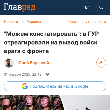
Новости
›
Украина
Читать на украинском
"Можем констатировать": в ГУР
отреагировали на вывод войск
врага с фронта
Юрий Берендий
31 января 2025, 22:43
Подпишитесь
на нас в Google