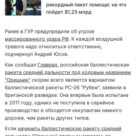
рекордный пакет помощи: на что
пойдет $1,25 млрд
Ранее в ГУР предупредили об угрозе
массированного удара РФ
. К каждой воздушной
тревоге надо относиться ответственно,
подчеркнул Андрей Юсов.
Как сообщал
Главред
, российская баллистическая
ракета средней дальности под кодовым названием
"Орешник"
скорее всего является вариантом
баллистической ракеты РС-26 "Рубеж", заявили в
британской разведке. Она впервые была испытана
в 2011 году, однако не поступила в серийное
производство и обходится оккупантам намного
дороже, чем ракеты других типов.
Если
начинить баллистическую ракету средней