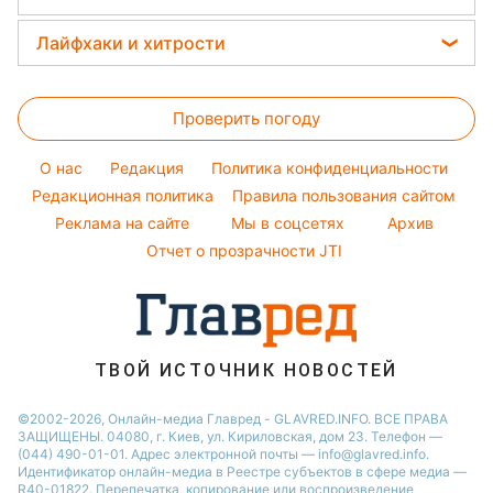
Простые блюда
Новости Одессы
Тесты по картинке
Модные ошибки
Потап
Прогноз погоды
Легкие десерты
Лайфхаки и хитрости
Новости Харькова
Оптические иллюзии
Новости моды
София Ротару
Магнитные бури
Напитки
Новости Полтавы
Все о сале
Народные приметы
Ольга Сумская
Погода на сегодня
Праздничное меню
Новости Сум
Проверить погоду
Стирка
Все о шоу-бизнесе
Филипп Киркоров
Погода на завтра
Новости Черкассы
Уборка
O нас
Редакция
Политика конфиденциальности
Пылевая буря
Новости Ровно
Комнатные растения
Редакционная политика
Правила пользования сайтом
Реклама на сайте
Мы в соцсетях
Архив
Авто
Отчет о прозрачности JTI
ТВОЙ ИСТОЧНИК НОВОСТЕЙ
©2002-2026, Онлайн-медиа Главред - GLAVRED.INFO. ВСЕ ПРАВА
ЗАЩИЩЕНЫ. 04080, г. Киев, ул. Кириловская, дом 23. Телефон —
(044) 490-01-01. Адрес электронной почты — info@glavred.info.
Идентификатор онлайн-медиа в Реестре cубъектов в сфере медиа —
R40-01822.
Перепечатка, копирование или воспроизведение