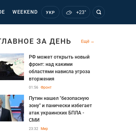
ОЕ
WEEKEND
+23°
УКР
ГЛАВНОЕ ЗА ДЕНЬ
Ещё
РФ может открыть новый
фронт: над какими
областями нависла угроза
вторжения
01:56
Фронт
Путин нашел "безопасную
зону" и панически избегает
атак украинских БПЛА -
СМИ
23:32
Мир