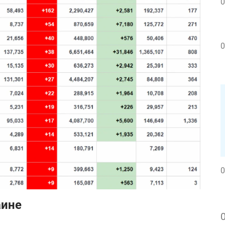
0
0
0
аине