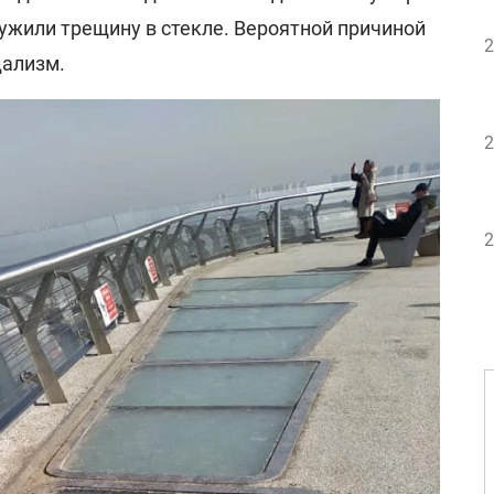
ужили трещину в стекле. Вероятной причиной
2
дализм.
2
2