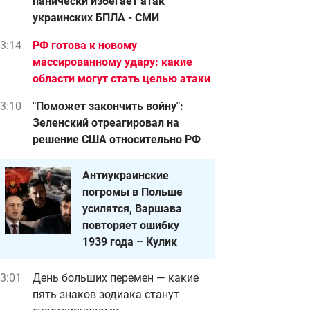
панически избегает атак
украинских БПЛА - СМИ
3:14
РФ готова к новому
массированному удару: какие
области могут стать целью атаки
3:10
"Поможет закончить войну":
Зеленский отреагировал на
решение США относительно РФ
Антиукраинские
погромы в Польше
усилятся, Варшава
повторяет ошибку
1939 года – Кулик
3:01
День больших перемен — какие
пять знаков зодиака станут