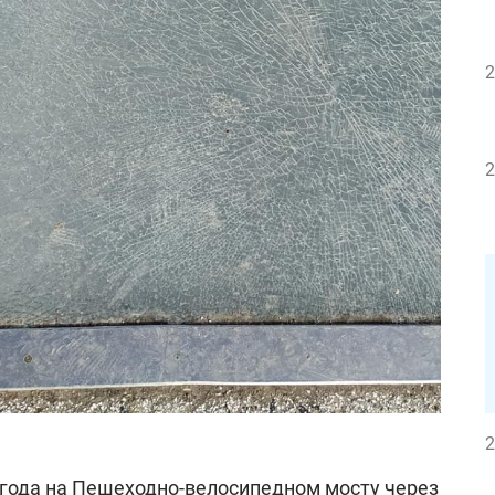
2
2
2
 года на Пешеходно-велосипедном мосту через