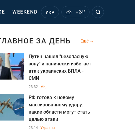
ОЕ
WEEKEND
+24°
УКР
ГЛАВНОЕ ЗА ДЕНЬ
Ещё
Путин нашел "безопасную
зону" и панически избегает
атак украинских БПЛА -
СМИ
23:32
Мир
РФ готова к новому
массированному удару:
какие области могут стать
целью атаки
23:14
Украина