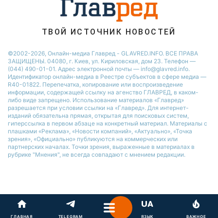
Новости Житомира
Новости Запорожья
ТВОЙ ИСТОЧНИК НОВОСТЕЙ
Новости Одессы
©2002-2026, Онлайн-медиа Главред - GLAVRED.INFO. ВСЕ ПРАВА
ЗАЩИЩЕНЫ. 04080, г. Киев, ул. Кириловская, дом 23. Телефон —
(044) 490-01-01. Адрес электронной почты — info@glavred.info.
Идентификатор онлайн-медиа в Реестре cубъектов в сфере медиа —
R40-01822.
Перепечатка, копирование или воспроизведение
информации, содержащей ссылку на агенство ГЛАВРЕД, в каком-
либо виде запрещено. Использование материалов «Главред»
разрешается при условии ссылки на «Главред». Для интернет-
изданий обязательна прямая, открытая для поисковых систем,
гиперссылка в первом абзаце на конкретный материал. Материалы с
плашками «Реклама», «Новости компаний», «Актуально», «Точка
зрения», «Официально» публикуются на коммерческих или
партнерских началах. Точки зрения, выраженные в материалах в
рубрике "Мнения", не всегда совпадают с мнением редакции.
ГЛАВНАЯ
TELEGRAM
ЯЗЫК
ВАЖНОЕ