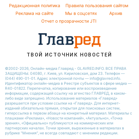
Новости Сум
Народные приметы
Редакционная политика
Правила пользования сайтом
Виталий Козловский
Новости Тернополя
Реклама на сайте
Мы в соцсетях
Архив
Все о шоу-бизнесе
Потап
Новости Черкассы
Отчет о прозрачности JTI
Новости Житомира
Новости Ровно
Новости Одессы
ТВОЙ ИСТОЧНИК НОВОСТЕЙ
Новости Запорожья
©2002-2026, Онлайн-медиа Главред - GLAVRED.INFO. ВСЕ ПРАВА
ЗАЩИЩЕНЫ. 04080, г. Киев, ул. Кириловская, дом 23. Телефон —
(044) 490-01-01. Адрес электронной почты — info@glavred.info.
Идентификатор онлайн-медиа в Реестре cубъектов в сфере медиа —
R40-01822.
Перепечатка, копирование или воспроизведение
информации, содержащей ссылку на агенство ГЛАВРЕД, в каком-
либо виде запрещено. Использование материалов «Главред»
разрешается при условии ссылки на «Главред». Для интернет-
изданий обязательна прямая, открытая для поисковых систем,
гиперссылка в первом абзаце на конкретный материал. Материалы с
плашками «Реклама», «Новости компаний», «Актуально», «Точка
зрения», «Официально» публикуются на коммерческих или
партнерских началах. Точки зрения, выраженные в материалах в
рубрике "Мнения", не всегда совпадают с мнением редакции.