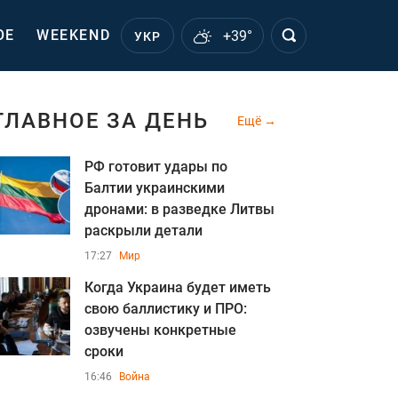
ОЕ
WEEKEND
+39°
УКР
ГЛАВНОЕ ЗА ДЕНЬ
Ещё
РФ готовит удары по
Балтии украинскими
дронами: в разведке Литвы
раскрыли детали
17:27
Мир
Когда Украина будет иметь
свою баллистику и ПРО:
озвучены конкретные
сроки
16:46
Война