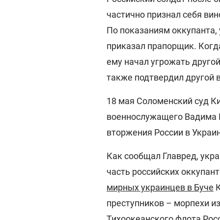
частично признал себя вин
По показаниям оккупанта,
приказал прапорщик. Когда
ему начал угрожать друго
также подтвердил другой в
18 мая Соломенский суд Ки
военнослужащего Вадима 
вторжения России в Украи
Как сообщал Главред, укр
часть российских оккупан
мирных украинцев в Буче
К
преступников – морпехи из
Тихоокеанского флота Рос