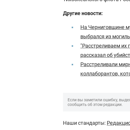
Другие новости:
На Черниговщине му
выбрался из могил
"Расстреливаем их п
рассказал об убийс
Расстреливали мир
коллаборантов, кот
Если вы заметили ошибку, выдел
сообщить об этом редакции.
Наши стандарты:
Редакцио