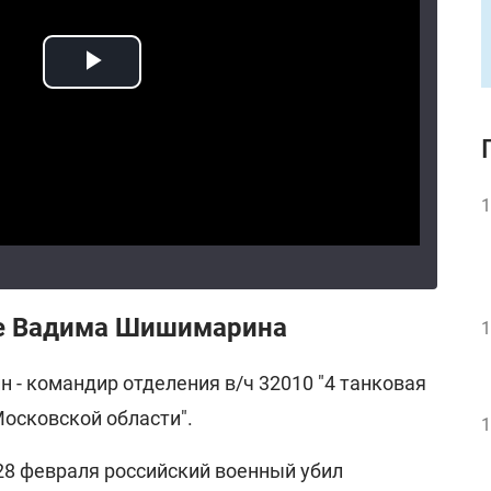
1
ле Вадима Шишимарина
1
 - командир отделения в/ч 32010 "4 танковая
осковской области".
1
28 февраля российский военный убил