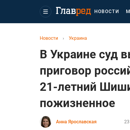
НОВОСТИ
М
Новости
›
Украина
В Украине суд 
приговор росси
21-летний Шиш
пожизненное
Анна Ярославская
23