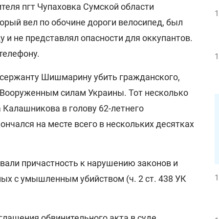
ителя пгт Чупаховка Сумской области
1
орый вел по обочине дороги велосипед, был
 и не представлял опасности для оккупантов.
телефону.
1
 сержанту Шишмарину убить гражданского,
х Вооруженным силам Украины. Тот несколько
 Калашникова в голову 62-летнего
нчался на месте всего в нескольких десятках
али причастность к нарушению законов и
1
ых с умышленным убийством (ч. 2 ст. 438 УК
глашения обвинительного акта в суде