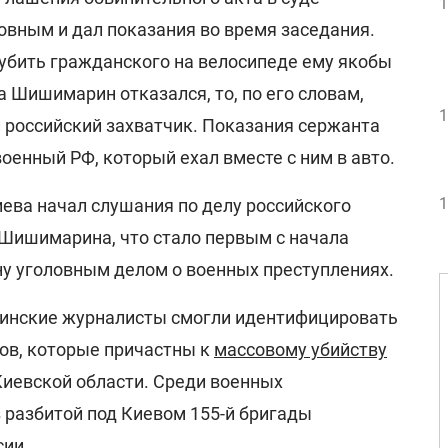
1
овным и дал показания во время заседания.
 убить гражданского на велосипеде ему якобы
 Шишимарин отказался, то, по его словам,
1
й российский захватчик. Показания сержанта
оенный РФ, который ехал вместе с ним в авто.
1
ева начал слушания по делу российского
Шишимарина, что стало первым с начала
ну уголовным делом о военных преступлениях.
аинские журналисты смогли идентифицировать
тов, которые причастны к
массовому убийству
иевской области. Среди военных
 разбитой под Киевом 155-й бригады
сии.