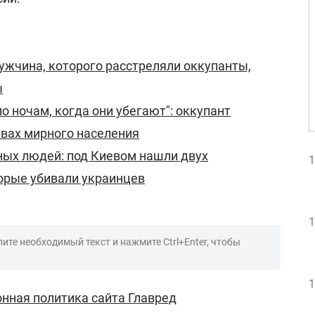
жчина, которого расстреляли оккупанты,
ы
о ночам, когда они убегают": оккупант
твах мирного населения
ных людей: под Киевом нашли двух
1
орые убивали украинцев
1
ите необходимый текст и нажмите Ctrl+Enter, чтобы
1
нная политика сайта Главред