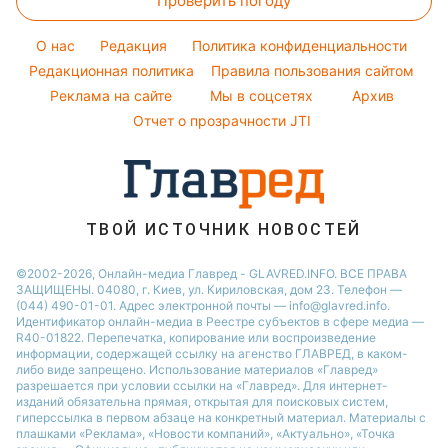
Проверить погоду
Окрашивание волос
Алла Пугачева
Новости Черкассы
Погода на завтра
Красивый маникюр
Максим Галкин
O нас
Редакция
Политика конфиденциальности
Пылевая буря
Модные ошибки
Редакционная политика
Правила пользования сайтом
Настя Каменских
Реклама на сайте
Мы в соцсетях
Архив
Новости моды
Виталий Козловский
Отчет о прозрачности JTI
Советы от Андре Тана
ТВОЙ ИСТОЧНИК НОВОСТЕЙ
©2002-2026, Онлайн-медиа Главред - GLAVRED.INFO. ВСЕ ПРАВА
ЗАЩИЩЕНЫ. 04080, г. Киев, ул. Кириловская, дом 23. Телефон —
(044) 490-01-01. Адрес электронной почты — info@glavred.info.
Идентификатор онлайн-медиа в Реестре cубъектов в сфере медиа —
R40-01822.
Перепечатка, копирование или воспроизведение
информации, содержащей ссылку на агенство ГЛАВРЕД, в каком-
либо виде запрещено. Использование материалов «Главред»
разрешается при условии ссылки на «Главред». Для интернет-
изданий обязательна прямая, открытая для поисковых систем,
гиперссылка в первом абзаце на конкретный материал. Материалы с
плашками «Реклама», «Новости компаний», «Актуально», «Точка