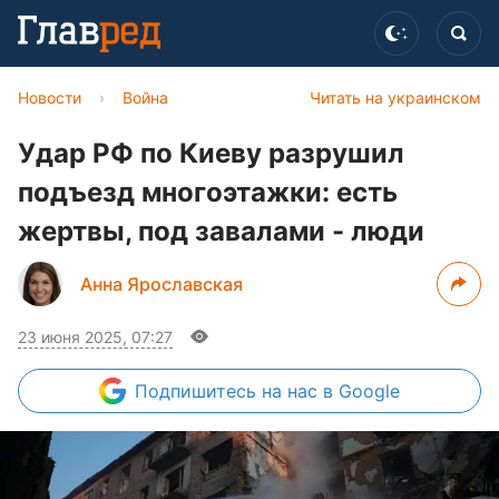
Новости
›
Война
Читать на украинском
Удар РФ по Киеву разрушил
подъезд многоэтажки: есть
жертвы, под завалами - люди
Анна Ярославская
23 июня 2025, 07:27
Подпишитесь
на нас в Google