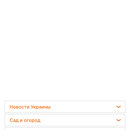
Новости Украины
Политика
Сад и огород
Отключения света