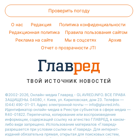
Ольга Сумская
Все о сале
Народные приметы
Новости Полтавы
Погода на сегодня
Праздничное меню
Проверить погоду
Стирка
Все о шоу-бизнесе
Новости Сум
Погода на завтра
Уборка
Новости Черкассы
O нас
Редакция
Политика конфиденциальности
Пылевая буря
Комнатные растения
Редакционная политика
Правила пользования сайтом
Новости Ровно
Реклама на сайте
Мы в соцсетях
Архив
Авто
Новости Запорожья
Отчет о прозрачности JTI
ТВОЙ ИСТОЧНИК НОВОСТЕЙ
©2002-2026, Онлайн-медиа Главред - GLAVRED.INFO. ВСЕ ПРАВА
ЗАЩИЩЕНЫ. 04080, г. Киев, ул. Кириловская, дом 23. Телефон —
(044) 490-01-01. Адрес электронной почты — info@glavred.info.
Идентификатор онлайн-медиа в Реестре cубъектов в сфере медиа —
R40-01822.
Перепечатка, копирование или воспроизведение
информации, содержащей ссылку на агенство ГЛАВРЕД, в каком-
либо виде запрещено. Использование материалов «Главред»
разрешается при условии ссылки на «Главред». Для интернет-
изданий обязательна прямая, открытая для поисковых систем,