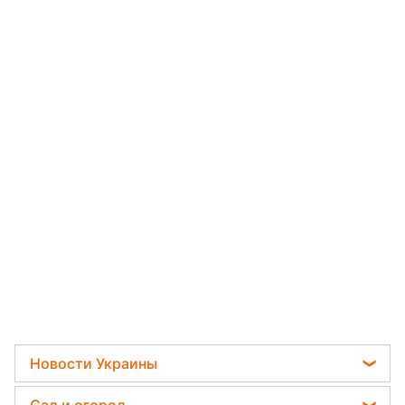
Новости Украины
Телеграм новости Украины