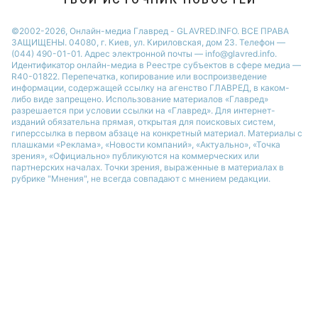
Новости Одессы
©2002-2026, Онлайн-медиа Главред - GLAVRED.INFO. ВСЕ ПРАВА
ЗАЩИЩЕНЫ. 04080, г. Киев, ул. Кириловская, дом 23. Телефон —
(044) 490-01-01. Адрес электронной почты — info@glavred.info.
Идентификатор онлайн-медиа в Реестре cубъектов в сфере медиа —
R40-01822.
Перепечатка, копирование или воспроизведение
информации, содержащей ссылку на агенство ГЛАВРЕД, в каком-
либо виде запрещено. Использование материалов «Главред»
разрешается при условии ссылки на «Главред». Для интернет-
изданий обязательна прямая, открытая для поисковых систем,
гиперссылка в первом абзаце на конкретный материал. Материалы с
плашками «Реклама», «Новости компаний», «Актуально», «Точка
зрения», «Официально» публикуются на коммерческих или
партнерских началах. Точки зрения, выраженные в материалах в
рубрике "Мнения", не всегда совпадают с мнением редакции.