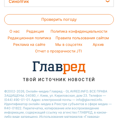
Легкие десерты
Синоптик
Ольга Сумская
Авто
Новости Сум
Денежная помощь
Напитки
Филипп Киркоров
Прогноз погоды
Стирка
Новости Черкассы
Тарифы
Праздничное меню
Елена Зеленская
Проверить погоду
Магнитные бури
Комнатные растения
Новости Ровно
Курс валют
Ани Лорак
Погода на сегодня
Новости Львова
O нас
Редакция
Политика конфиденциальности
Кейт Миддлтон
Погода на завтра
Редакционная политика
Правила пользования сайтом
Новости Запорожья
Реклама на сайте
Мы в соцсетях
Архив
Пылевая буря
Новости Днепра
Отчет о прозрачности JTI
ТВОЙ ИСТОЧНИК НОВОСТЕЙ
©2002-2026, Онлайн-медиа Главред - GLAVRED.INFO. ВСЕ ПРАВА
ЗАЩИЩЕНЫ. 04080, г. Киев, ул. Кириловская, дом 23. Телефон —
(044) 490-01-01. Адрес электронной почты — info@glavred.info.
Идентификатор онлайн-медиа в Реестре cубъектов в сфере медиа —
R40-01822.
Перепечатка, копирование или воспроизведение
информации, содержащей ссылку на агенство ГЛАВРЕД, в каком-
либо виде запрещено. Использование материалов «Главред»