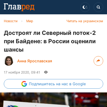
Новости
›
Мир
Читать на украинском
Достроят ли Северный поток-2
при Байдене: в России оценили
шансы
Анна Ярославская
17 ноября 2020, 09:41
Подпишитесь
на нас в Google