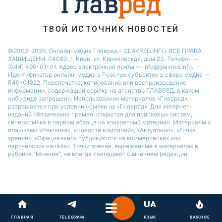
ТВОЙ ИСТОЧНИК НОВОСТЕЙ
©2002-2026, Онлайн-медиа Главред - GLAVRED.INFO. ВСЕ ПРАВА
ЗАЩИЩЕНЫ. 04080, г. Киев, ул. Кириловская, дом 23. Телефон —
(044) 490-01-01. Адрес электронной почты — info@glavred.info.
Идентификатор онлайн-медиа в Реестре cубъектов в сфере медиа —
R40-01822.
Перепечатка, копирование или воспроизведение
информации, содержащей ссылку на агенство ГЛАВРЕД, в каком-
либо виде запрещено. Использование материалов «Главред»
разрешается при условии ссылки на «Главред». Для интернет-
изданий обязательна прямая, открытая для поисковых систем,
гиперссылка в первом абзаце на конкретный материал. Материалы с
плашками «Реклама», «Новости компаний», «Актуально», «Точка
зрения», «Официально» публикуются на коммерческих или
партнерских началах. Точки зрения, выраженные в материалах в
рубрике "Мнения", не всегда совпадают с мнением редакции.
ГЛАВНАЯ
TELEGRAM
ЯЗЫК
ВАЖНОЕ