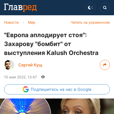
Новости
›
Мир
Читать на украинском
"Европа аплодирует стоя":
Захарову "бомбит" от
выступления Kalush Orchestra
Сергей Кущ
15 мая 2022, 13:47
Подпишитесь
на нас в Google