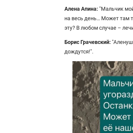
Алена Апина:
"Мальчик мой
на весь день… Может там т
эту? В любом случае – леч
Борис Грачевский:
"Аленушк
дождутся!".