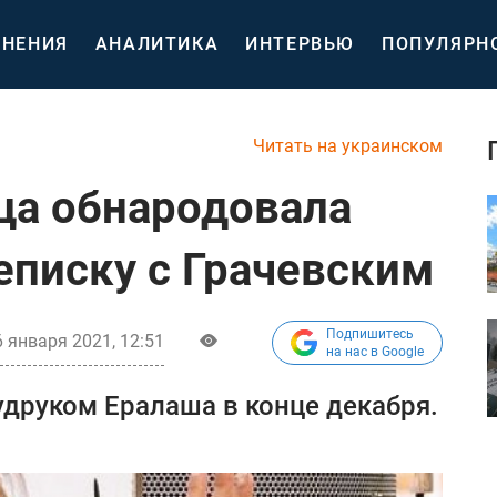
НЕНИЯ
АНАЛИТИКА
ИНТЕРВЬЮ
ПОПУЛЯРН
Читать на украинском
ца обнародовала
писку с Грачевским
Подпишитесь
6 января 2021, 12:51
на нас в Google
удруком Ералаша в конце декабря.