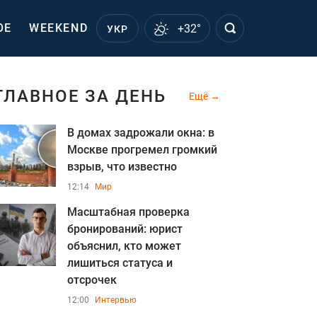
ОЕ
WEEKEND
+32°
УКР
ГЛАВНОЕ ЗА ДЕНЬ
Ещё
В домах задрожали окна: в
Москве прогремел громкий
взрыв, что известно
12:14
Мир
Масштабная проверка
бронирований: юрист
объяснил, кто может
лишиться статуса и
отсрочек
12:00
Интервью