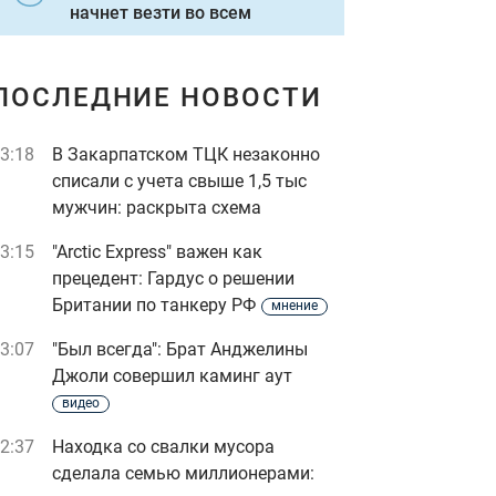
начнет везти во всем
ПОСЛЕДНИЕ НОВОСТИ
3:18
В Закарпатском ТЦК незаконно
списали с учета свыше 1,5 тыс
мужчин: раскрыта схема
3:15
"Arctic Express" важен как
прецедент: Гардус о решении
Британии по танкеру РФ
мнение
3:07
"Был всегда": Брат Анджелины
Джоли совершил каминг аут
видео
2:37
Находка со свалки мусора
сделала семью миллионерами: