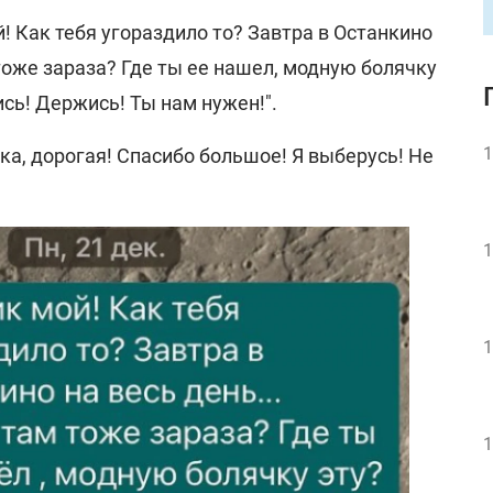
! Как тебя угораздило то? Завтра в Останкино
оже зараза? Где ты ее нашел, модную болячку
ись! Держись! Ты нам нужен!".
1
а, дорогая! Спасибо большое! Я выберусь! Не
1
1
1