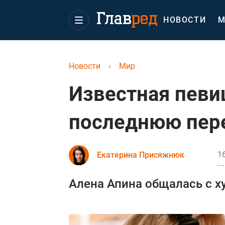
НОВОСТИ
М
Новости
›
Мир
Известная певи
последнюю пере
1
Екатерина Присяжнюк
Алена Апина общалась с х