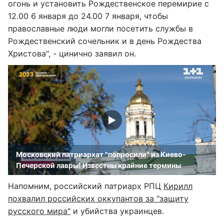
огонь и установить Рождественское перемирие с
12.00 6 января до 24.00 7 января, чтобы
православные люди могли посетить службы в
Рождественский сочельник и в день Рождества
Христова", - цинично заявил он.
Московский патриархат "попросили" из Киево-
Печерской лавры! Известны крайние термины
Напомним, российский патриарх РПЦ
Кирилл
похвалил российских оккупантов за "защиту
русского мира"
и убийства украинцев.