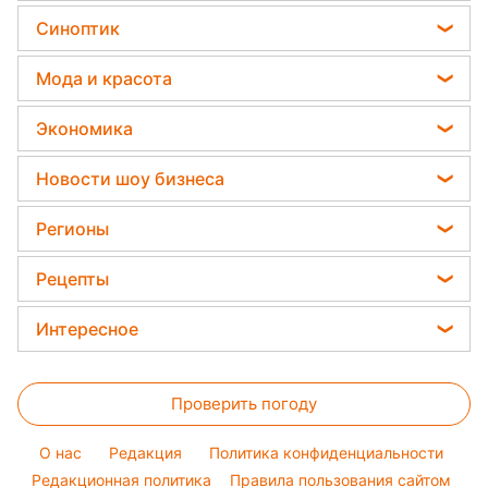
Алина Дембицкая
27 ноября 2022, 05:25
Подпишитесь
на нас в Google
Кремль имеет много вопросов к Лукашенко / Reuters
Правозащитник убежден, что
белорусский диктатор закончит жизнь