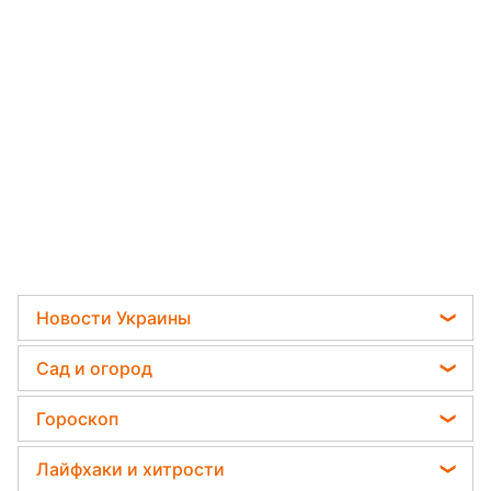
Новости
›
Мир
Читать на украинском
"У Лукашенко паранойя": Фейгин
рассказал о вероятных планах
ликвидации белорусского
диктатора