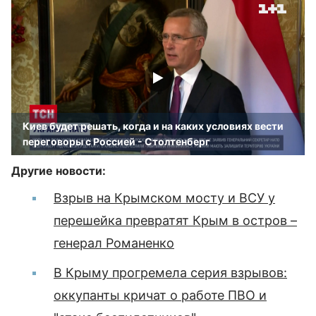
Киев будет решать, когда и на каких условиях вести
переговоры с Россией - Столтенберг
Другие новости:
Взрыв на Крымском мосту и ВСУ у
перешейка превратят Крым в остров –
генерал Романенко
В Крыму прогремела серия взрывов:
оккупанты кричат о работе ПВО и