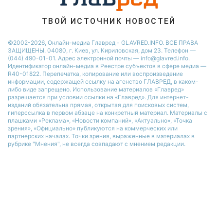
В то время как канцлер Германии Ангела Меркель
настаивает на
завершении строительства
Северного потока
, в Госдепе США заявили о
готовности ввести против газопровода новые
санкции.
Государственный департамент США включает