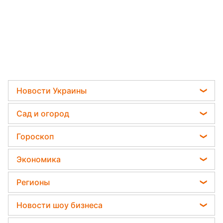
Новости
›
Мир
Читать на украинском
США ударили новыми санкциями
по Северному потоку-2
Катя Трохименко
15 июля 2020, 18:56
Подпишитесь
на нас в Google