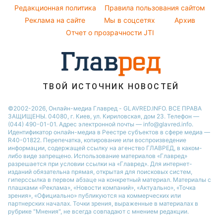
Погода на завтра
Редакционная политика
Правила пользования сайтом
Кейт Миддлтон
Реклама на сайте
Мы в соцсетях
Архив
Пылевая буря
Алла Пугачева
Отчет о прозрачности JTI
ТВОЙ ИСТОЧНИК НОВОСТЕЙ
©2002-2026, Онлайн-медиа Главред - GLAVRED.INFO. ВСЕ ПРАВА
ЗАЩИЩЕНЫ. 04080, г. Киев, ул. Кириловская, дом 23. Телефон —
(044) 490-01-01. Адрес электронной почты — info@glavred.info.
Идентификатор онлайн-медиа в Реестре cубъектов в сфере медиа —
R40-01822.
Перепечатка, копирование или воспроизведение
информации, содержащей ссылку на агенство ГЛАВРЕД, в каком-
либо виде запрещено. Использование материалов «Главред»
разрешается при условии ссылки на «Главред». Для интернет-
изданий обязательна прямая, открытая для поисковых систем,
гиперссылка в первом абзаце на конкретный материал. Материалы с
плашками «Реклама», «Новости компаний», «Актуально», «Точка
зрения», «Официально» публикуются на коммерческих или
партнерских началах. Точки зрения, выраженные в материалах в
рубрике "Мнения", не всегда совпадают с мнением редакции.