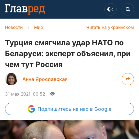
Новости
›
Мир
Читать на украинском
Турция смягчила удар НАТО по
Беларуси: эксперт объяснил, при
чем тут Россия
Анна Ярославская
31 мая 2021, 00:52
Подпишитесь
на нас в Google