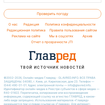
Салаты
Новости Львова
Алла Пугачева
Головоломки
Простые блюда
Новости Полтавы
Максим Галкин
Проверить погоду
Тесты по картинке
Легкие десерты
Новости Днепра
Настя Каменских
Оптические иллюзии
Напитки
O нас
Редакция
Политика конфиденциальности
Новости Сум
Виталий Козловский
Народные приметы
Редакционная политика
Правила пользования сайтом
Новости Тернополя
Потап
Реклама на сайте
Мы в соцсетях
Архив
Все о шоу-бизнесе
Новости Черкассы
София Ротару
Отчет о прозрачности JTI
Новости Житомира
Ольга Сумская
Новости Одессы
Новости Ровно
ТВОЙ ИСТОЧНИК НОВОСТЕЙ
Новости Запорожья
©2002-2026, Онлайн-медиа Главред - GLAVRED.INFO. ВСЕ ПРАВА
ЗАЩИЩЕНЫ. 04080, г. Киев, ул. Кириловская, дом 23. Телефон —
(044) 490-01-01. Адрес электронной почты — info@glavred.info.
Идентификатор онлайн-медиа в Реестре cубъектов в сфере медиа —
R40-01822.
Перепечатка, копирование или воспроизведение
информации, содержащей ссылку на агенство ГЛАВРЕД, в каком-
либо виде запрещено. Использование материалов «Главред»
разрешается при условии ссылки на «Главред». Для интернет-