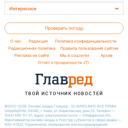
Окрашивание волос
Ани Лорак
Новости Львова
Погода на завтра
Интересное
Красивый маникюр
Кейт Миддлтон
Новости Харькова
Пылевая буря
Головоломки
Модные ошибки
Алла Пугачева
Новости Днепра
Проверить погоду
Тесты по картинке
Новости моды
Максим Галкин
Новости Полтавы
Оптические иллюзии
Советы от Андре Тана
Настя Каменских
O нас
Редакция
Политика конфиденциальности
Новости Сум
Народные приметы
Редакционная политика
Правила пользования сайтом
Виталий Козловский
Новости Тернополя
Реклама на сайте
Мы в соцсетях
Архив
Все о шоу-бизнесе
Потап
Новости Черкассы
Отчет о прозрачности JTI
Новости Житомира
Новости Ровно
Новости Одессы
ТВОЙ ИСТОЧНИК НОВОСТЕЙ
Новости Запорожья
©2002-2026, Онлайн-медиа Главред - GLAVRED.INFO. ВСЕ ПРАВА
ЗАЩИЩЕНЫ. 04080, г. Киев, ул. Кириловская, дом 23. Телефон —
(044) 490-01-01. Адрес электронной почты — info@glavred.info.
Идентификатор онлайн-медиа в Реестре cубъектов в сфере медиа —
R40-01822.
Перепечатка, копирование или воспроизведение