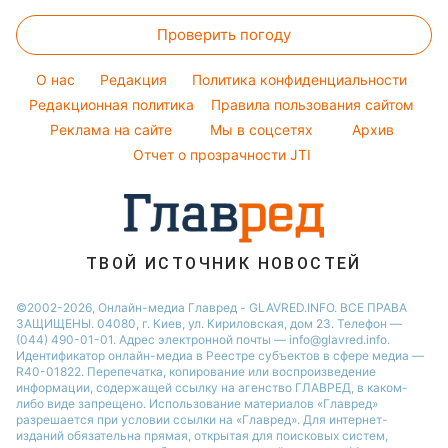
Новости Одессы
Прогноз погоды
Курс валют
Максим Галкин
Простые блюда
Проверить погоду
Магнитные бури
Настя Каменских
Легкие десерты
Погода на сегодня
O нас
Редакция
Политика конфиденциальности
Напитки
Погода на завтра
Редакционная политика
Правила пользования сайтом
Праздничное меню
Реклама на сайте
Мы в соцсетях
Архив
Пылевая буря
Отчет о прозрачности JTI
ТВОЙ ИСТОЧНИК НОВОСТЕЙ
©2002-2026, Онлайн-медиа Главред - GLAVRED.INFO. ВСЕ ПРАВА
ЗАЩИЩЕНЫ. 04080, г. Киев, ул. Кириловская, дом 23. Телефон —
(044) 490-01-01. Адрес электронной почты — info@glavred.info.
Идентификатор онлайн-медиа в Реестре cубъектов в сфере медиа —
R40-01822.
Перепечатка, копирование или воспроизведение
информации, содержащей ссылку на агенство ГЛАВРЕД, в каком-
либо виде запрещено. Использование материалов «Главред»
разрешается при условии ссылки на «Главред». Для интернет-
изданий обязательна прямая, открытая для поисковых систем,