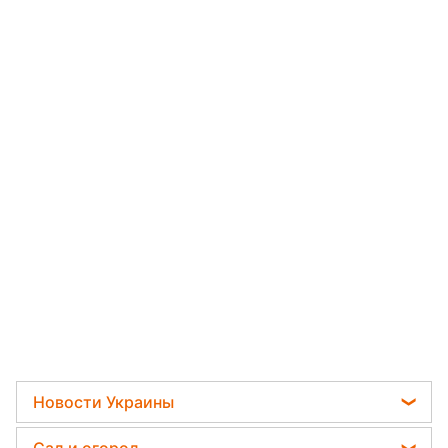
Новости Украины
Телеграм новости Украины