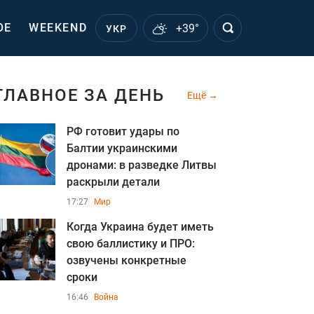
ОЕ
WEEKEND
+39°
УКР
ГЛАВНОЕ ЗА ДЕНЬ
Ещё
РФ готовит удары по
Балтии украинскими
дронами: в разведке Литвы
раскрыли детали
17:27
Мир
Когда Украина будет иметь
свою баллистику и ПРО:
озвучены конкретные
сроки
16:46
Война