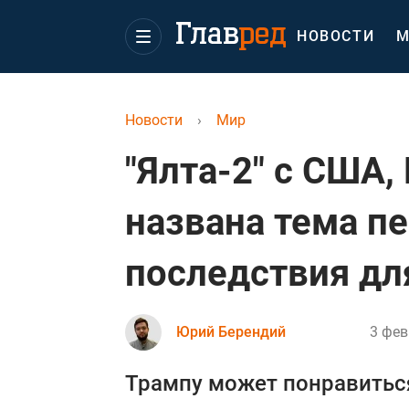
НОВОСТИ
М
Новости
›
Мир
"Ялта-2" с США,
названа тема п
последствия дл
Юрий Берендий
3 фев
Трампу может понравиться