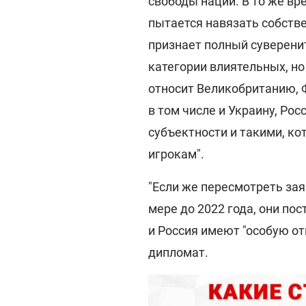
свободы наций. В то же вр
пытается навязать собств
признает полный суверенит
категории влиятельных, но
относит Великобританию, 
в том числе и Украину, Ро
субъектности и такими, к
игрокам".
"Если же пересмотреть зая
мере до 2022 года, они п
и Россия имеют "особую от
дипломат.