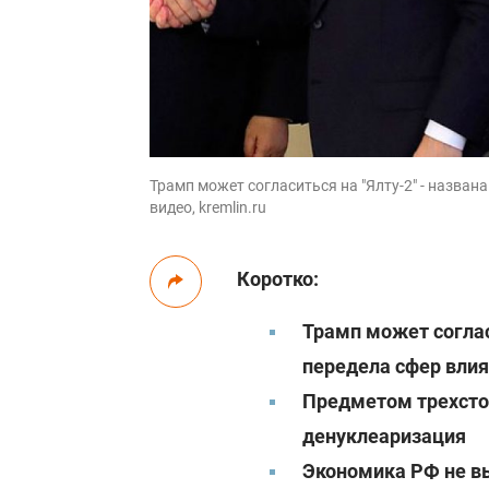
Трамп может согласиться на "Ялту-2" - назван
видео, kremlin.ru
Коротко:
Трамп может соглас
передела сфер влия
Предметом трехсто
денуклеаризация
Э
кономика РФ не в