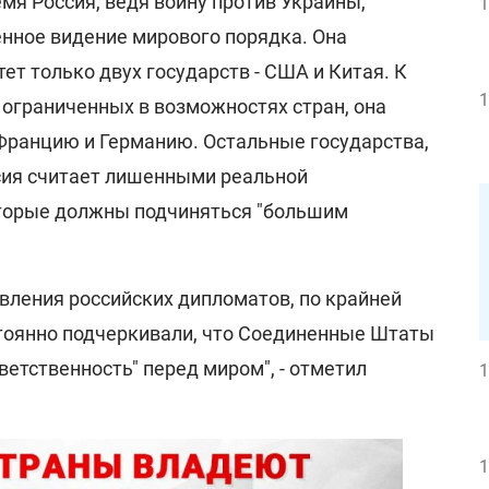
емя Россия, ведя войну против Украины,
1
енное видение мирового порядка. Она
ет только двух государств - США и Китая. К
1
 ограниченных в возможностях стран, она
Францию и Германию. Остальные государства,
ссия считает лишенными реальной
оторые должны подчиняться "большим
вления российских дипломатов, по крайней
остоянно подчеркивали, что Соединенные Штаты
ветственность" перед миром", - отметил
1
1