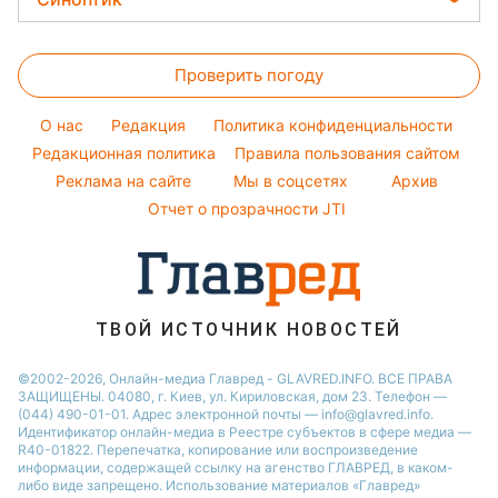
Новости Днепра
Авто
Ольга Сумская
Денежная помощь
Напитки
Новости Полтавы
Прогноз погоды
Стирка
Филипп Киркоров
Тарифы
Праздничное меню
Проверить погоду
Магнитные бури
Комнатные растения
Елена Зеленская
Курс валют
Погода на сегодня
Ани Лорак
O нас
Редакция
Политика конфиденциальности
Погода на завтра
Редакционная политика
Правила пользования сайтом
Кейт Миддлтон
Реклама на сайте
Мы в соцсетях
Архив
Пылевая буря
Алла Пугачева
Отчет о прозрачности JTI
ТВОЙ ИСТОЧНИК НОВОСТЕЙ
©2002-2026, Онлайн-медиа Главред - GLAVRED.INFO. ВСЕ ПРАВА
ЗАЩИЩЕНЫ. 04080, г. Киев, ул. Кириловская, дом 23. Телефон —
(044) 490-01-01. Адрес электронной почты — info@glavred.info.
Идентификатор онлайн-медиа в Реестре cубъектов в сфере медиа —
R40-01822.
Перепечатка, копирование или воспроизведение
информации, содержащей ссылку на агенство ГЛАВРЕД, в каком-
либо виде запрещено. Использование материалов «Главред»