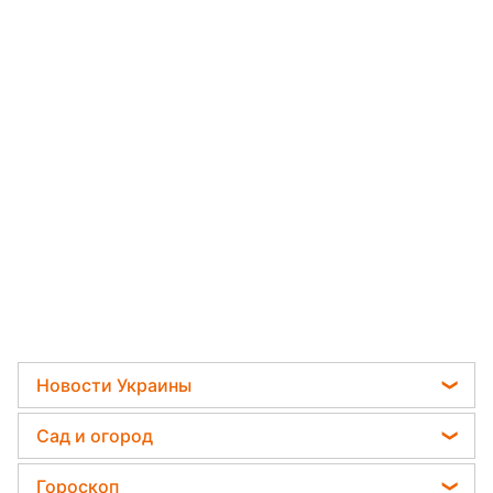
Новости Украины
Телеграм новости Украины
Сад и огород
Пенсии в Украине
Садовод назвал самое эффективное средство
Гороскоп