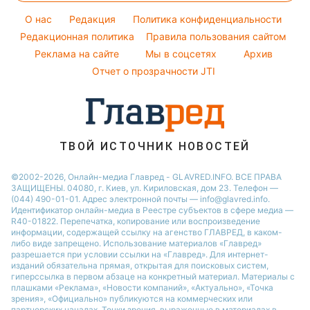
Новости Сум
Оптические иллюзии
Советы от Андре Тана
O нас
Редакция
Политика конфиденциальности
Новости Днепра
Народные приметы
Редакционная политика
Правила пользования сайтом
Новости Черкассы
Реклама на сайте
Мы в соцсетях
Архив
Все о шоу-бизнесе
Новости Тернополя
Отчет о прозрачности JTI
Новости Ровно
Новости Житомира
Новости Запорожья
ТВОЙ ИСТОЧНИК НОВОСТЕЙ
Новости Одессы
©2002-2026, Онлайн-медиа Главред - GLAVRED.INFO. ВСЕ ПРАВА
ЗАЩИЩЕНЫ. 04080, г. Киев, ул. Кириловская, дом 23. Телефон —
(044) 490-01-01. Адрес электронной почты — info@glavred.info.
Идентификатор онлайн-медиа в Реестре cубъектов в сфере медиа —
R40-01822.
Перепечатка, копирование или воспроизведение
информации, содержащей ссылку на агенство ГЛАВРЕД, в каком-
либо виде запрещено. Использование материалов «Главред»
разрешается при условии ссылки на «Главред». Для интернет-
изданий обязательна прямая, открытая для поисковых систем,
гиперссылка в первом абзаце на конкретный материал. Материалы с
плашками «Реклама», «Новости компаний», «Актуально», «Точка
зрения», «Официально» публикуются на коммерческих или
партнерских началах. Точки зрения, выраженные в материалах в