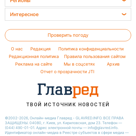
Регионы
Погода на сегодня
Окрашивание волос
Ани Лорак
Новости Львова
Погода на завтра
Интересное
Красивый маникюр
Кейт Миддлтон
Новости Харькова
Пылевая буря
Головоломки
Модные ошибки
Алла Пугачева
Новости Днепра
Проверить погоду
Тесты по картинке
Новости моды
Максим Галкин
Новости Полтавы
Оптические иллюзии
Советы от Андре Тана
Настя Каменских
O нас
Редакция
Политика конфиденциальности
Новости Сум
Народные приметы
Редакционная политика
Правила пользования сайтом
Виталий Козловский
Новости Тернополя
Реклама на сайте
Мы в соцсетях
Архив
Все о шоу-бизнесе
Потап
Новости Черкассы
Отчет о прозрачности JTI
Новости Житомира
Новости Ровно
Новости Одессы
ТВОЙ ИСТОЧНИК НОВОСТЕЙ
Новости Запорожья
©2002-2026, Онлайн-медиа Главред - GLAVRED.INFO. ВСЕ ПРАВА
ЗАЩИЩЕНЫ. 04080, г. Киев, ул. Кириловская, дом 23. Телефон —
(044) 490-01-01. Адрес электронной почты — info@glavred.info.
Идентификатор онлайн-медиа в Реестре cубъектов в сфере медиа —