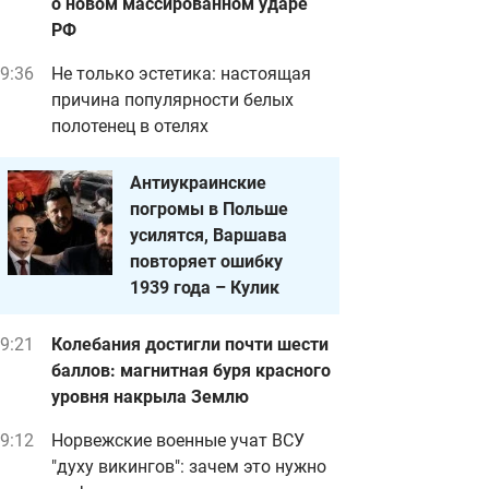
о новом массированном ударе
РФ
9:36
Не только эстетика: настоящая
причина популярности белых
полотенец в отелях
Антиукраинские
погромы в Польше
усилятся, Варшава
повторяет ошибку
1939 года – Кулик
9:21
Колебания достигли почти шести
баллов: магнитная буря красного
уровня накрыла Землю
9:12
Норвежские военные учат ВСУ
"духу викингов": зачем это нужно