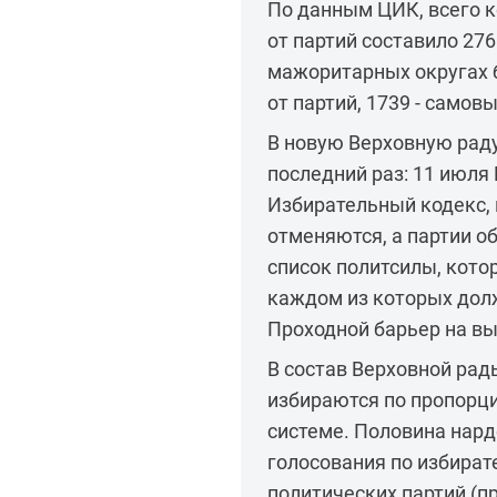
По данным ЦИК, всего 
от партий составило 27
мажоритарных округах б
от партий, 1739 - само
В новую Верховную раду
последний раз: 11 июля
Избирательный кодекс,
отменяются, а партии 
список политсилы, кото
каждом из которых дол
Проходной барьер на вы
В состав Верховной рад
избираются по пропорц
системе. Половина нард
голосования по избира
политических партий (п