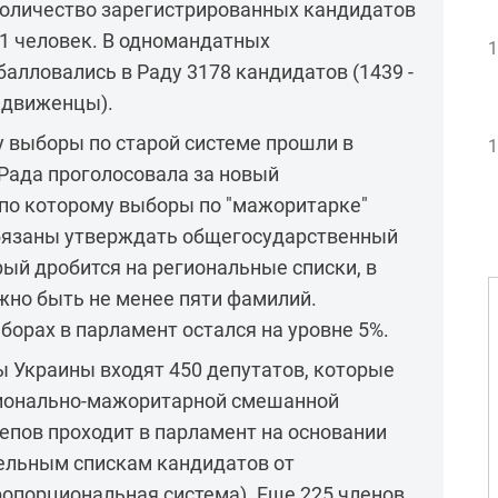
количество зарегистрированных кандидатов
61 человек. В одномандатных
1
алловались в Раду 3178 кандидатов (1439 -
выдвиженцы).
 выборы по старой системе прошли в
1
 Рада проголосовала за новый
 по которому выборы по "мажоритарке"
обязаны утверждать общегосударственный
рый дробится на региональные списки, в
жно быть не менее пяти фамилий.
борах в парламент остался на уровне 5%.
ы Украины входят 450 депутатов, которые
ионально-мажоритарной смешанной
епов проходит в парламент на основании
тельным спискам кандидатов от
ропорциональная система). Еще 225 членов