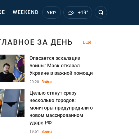
ОЕ
WEEKEND
+19°
УКР
ГЛАВНОЕ ЗА ДЕНЬ
Ещё
Опасается эскалации
войны: Маск отказал
Украине в важной помощи
20:20
Война
Целью станут сразу
несколько городов:
мониторы предупредили о
новом массированном
ударе РФ
19:51
Война