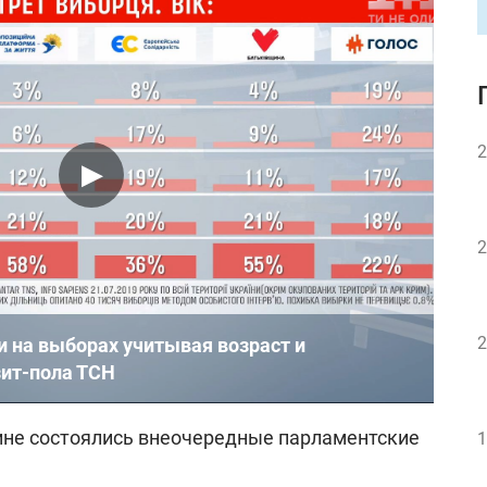
2
2
2
и на выборах учитывая возраст и
зит-пола ТСН
ине состоялись внеочередные парламентские
1