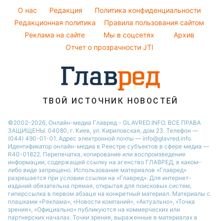
Новости Харькова
Оптические иллюзии
Виталий Козловский
O нас
Редакция
Политика конфиденциальности
Напитки
Новости Полтавы
Народные приметы
Редакционная политика
Правила пользования сайтом
Потап
Праздничное меню
Реклама на сайте
Мы в соцсетях
Архив
Все о шоу-бизнесе
София Ротару
Отчет о прозрачности JTI
ТВОЙ ИСТОЧНИК НОВОСТЕЙ
©2002-2026, Онлайн-медиа Главред - GLAVRED.INFO. ВСЕ ПРАВА
ЗАЩИЩЕНЫ. 04080, г. Киев, ул. Кириловская, дом 23. Телефон —
(044) 490-01-01. Адрес электронной почты — info@glavred.info.
Идентификатор онлайн-медиа в Реестре cубъектов в сфере медиа —
R40-01822.
Перепечатка, копирование или воспроизведение
информации, содержащей ссылку на агенство ГЛАВРЕД, в каком-
либо виде запрещено. Использование материалов «Главред»
разрешается при условии ссылки на «Главред». Для интернет-
изданий обязательна прямая, открытая для поисковых систем,
гиперссылка в первом абзаце на конкретный материал. Материалы с
плашками «Реклама», «Новости компаний», «Актуально», «Точка
зрения», «Официально» публикуются на коммерческих или
партнерских началах. Точки зрения, выраженные в материалах в