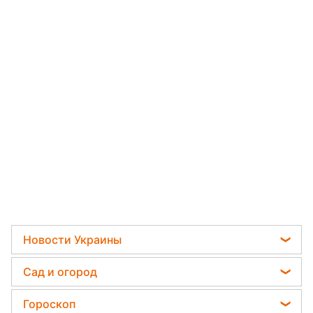
Новости Украины
Телеграм новости Украины
Сад и огород
Пенсии в Украине
Садовод назвал самое эффективное средство
Гороскоп
Мобилизация