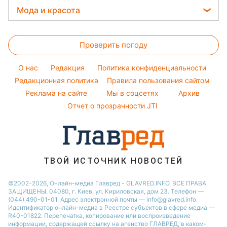
Денежная помощь
Филипп Киркоров
Прогноз погоды
Стирка
Мода и красота
Новости Тернополя
Тарифы
Елена Зеленская
Магнитные бури
Комнатные растения
Новости Житомира
Женские стрижки
Курс валют
Ани Лорак
Погода на сегодня
Проверить погоду
Окрашивание волос
Кейт Миддлтон
Погода на завтра
Красивый маникюр
Алла Пугачева
O нас
Редакция
Политика конфиденциальности
Пылевая буря
Модные ошибки
Редакционная политика
Правила пользования сайтом
Максим Галкин
Реклама на сайте
Мы в соцсетях
Архив
Новости моды
Настя Каменских
Отчет о прозрачности JTI
Советы от Андре Тана
ТВОЙ ИСТОЧНИК НОВОСТЕЙ
©2002-2026, Онлайн-медиа Главред - GLAVRED.INFO. ВСЕ ПРАВА
ЗАЩИЩЕНЫ. 04080, г. Киев, ул. Кириловская, дом 23. Телефон —
(044) 490-01-01. Адрес электронной почты — info@glavred.info.
Идентификатор онлайн-медиа в Реестре cубъектов в сфере медиа —
R40-01822.
Перепечатка, копирование или воспроизведение
информации, содержащей ссылку на агенство ГЛАВРЕД, в каком-