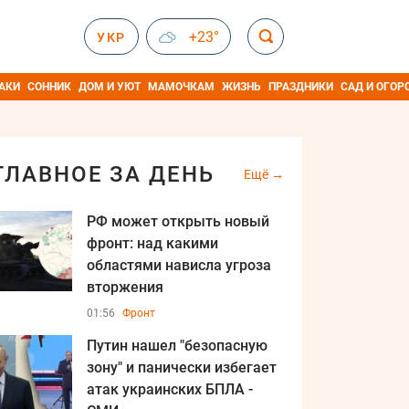
+23°
УКР
АКИ
СОННИК
ДОМ И УЮТ
МАМОЧКАМ
ЖИЗНЬ
ПРАЗДНИКИ
САД И ОГОР
ГЛАВНОЕ ЗА ДЕНЬ
Ещё
РФ может открыть новый
фронт: над какими
областями нависла угроза
вторжения
01:56
Фронт
Путин нашел "безопасную
зону" и панически избегает
атак украинских БПЛА -