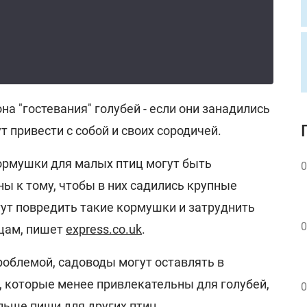
на "гостевания" голубей - если они занадились
ут привести с собой и своих сородичей.
ормушки для малых птиц могут быть
0
ы к тому, чтобы в них садились крупные
гут повредить такие кормушки и затруднить
0
цам, пишет
express.co.uk
.
роблемой, садоводы могут оставлять в
, которые менее привлекательны для голубей,
0
ьше пищи для других птиц.