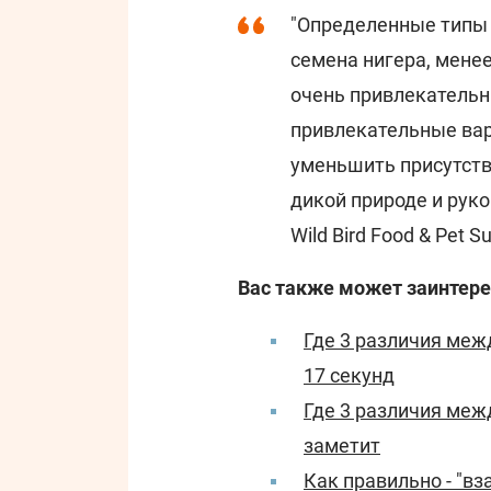
"Определенные типы 
семена нигера, менее
очень привлекательн
привлекательные ва
уменьшить присутстви
дикой природе и руко
Wild Bird Food & Pet Su
Вас также может заинтере
Где 3 различия меж
17 секунд
Где 3 различия меж
заметит
Как правильно - "вз