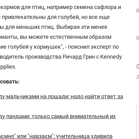
кормов для птиц, например семена сафлора и
0
 привлекательны для голубей, но все еще
ы для меньших птиц. Выбирая эти менее
рианты, вы можете естественным образом
0
е голубей у кормушек", - пояснил эксперт по
водитель производства Ричард Грин с Kennedy
pplies.
2
совать:
ду мальчиками на лошади: надо найти ответ за
ду пандами: только самый внимательный их
аємно" или "навзаєм": учительница удивила