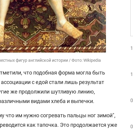
1
вестных фигур английской истории / Фото: Wikipedia
тметили, что подобная форма могла быть
1
а ассоциации с едой стали лишь результат
угие же продолжили шутливую линию,
0
 различными видами хлеба и выпечки.
ому что им нужно согревать пальцы ног зимой",
переводится как тапочка. Это продолжается уже
0