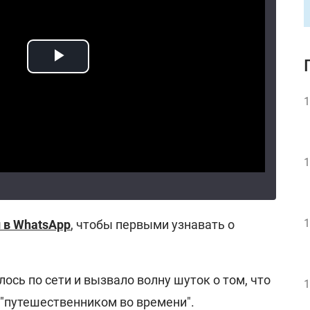
1
1
1
 в WhatsApp
, чтобы первыми узнавать о
ось по сети и вызвало волну шуток о том, что
1
ь "путешественником во времени".