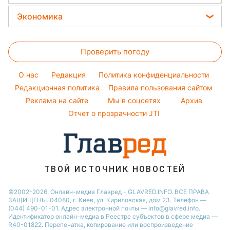
Настя Каменских
Новости моды
Новости Львова
Стирка
Простые блюда
Экономика
Виталий Козловский
Советы от Андре Тана
Новости Полтавы
Комнатные растения
Легкие десерты
Цены на продукты
Потап
Новости Днепра
Все о сале
Напитки
Проверить погоду
Денежная помощь
София Ротару
Новости Сум
Уборка
Тарифы
Ольга Сумская
O нас
Редакция
Политика конфиденциальности
Авто
Курс валют
Редакционная политика
Филипп Киркоров
Правила пользования сайтом
Реклама на сайте
Мы в соцсетях
Архив
Елена Зеленская
Отчет о прозрачности JTI
Ани Лорак
Кейт Миддлтон
Алла Пугачева
ТВОЙ ИСТОЧНИК НОВОСТЕЙ
©2002-2026, Онлайн-медиа Главред - GLAVRED.INFO. ВСЕ ПРАВА
ЗАЩИЩЕНЫ. 04080, г. Киев, ул. Кириловская, дом 23. Телефон —
(044) 490-01-01. Адрес электронной почты — info@glavred.info.
Идентификатор онлайн-медиа в Реестре cубъектов в сфере медиа —
R40-01822.
Перепечатка, копирование или воспроизведение