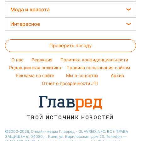
Ольга Сумская
Комнатные растения
Прогноз погоды
Курс валют
Мода и красота
Новости Запорожья
Филипп Киркоров
Магнитные бури
Новости Днепра
Женские стрижки
Елена Зеленская
Интересное
Погода на сегодня
Новости Тернополя
Окрашивание волос
Ани Лорак
Головоломки
Погода на завтра
Новости Житомира
Красивый маникюр
Кейт Миддлтон
Проверить погоду
Тесты по картинке
Пылевая буря
Новости Одессы
Модные ошибки
Алла Пугачева
Оптические иллюзии
O нас
Редакция
Политика конфиденциальности
Новости моды
Максим Галкин
Народные приметы
Редакционная политика
Правила пользования сайтом
Советы от Андре Тана
Настя Каменских
Реклама на сайте
Мы в соцсетях
Архив
Все о шоу-бизнесе
Виталий Козловский
Отчет о прозрачности JTI
Потап
ТВОЙ ИСТОЧНИК НОВОСТЕЙ
©2002-2026, Онлайн-медиа Главред - GLAVRED.INFO. ВСЕ ПРАВА
ЗАЩИЩЕНЫ. 04080, г. Киев, ул. Кириловская, дом 23. Телефон —