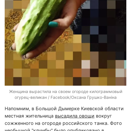
Женщина вырастила на своем огороде килограммовый
огурец-великан / Facebook/Оксана Грушко-Ваніна
Напомним, в Большой Дымерке Киевской области
местная жительница
высадила овощи
вокруг
сожженного на огороде российского танка. Фото
необычной "клумбы" было опубликовано в