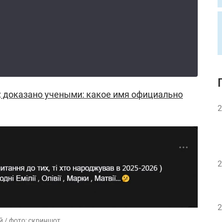
:
доказано учеными: какое имя официально
2
2
2
 / фото: скриншот