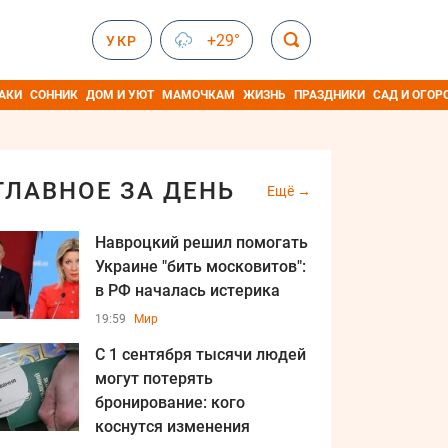
+29°
УКР
АКИ
СОННИК
ДОМ И УЮТ
МАМОЧКАМ
ЖИЗНЬ
ПРАЗДНИКИ
САД И ОГОР
ГЛАВНОЕ ЗА ДЕНЬ
Ещё
Навроцкий решил помогать
Украине "бить московитов":
в РФ началась истерика
19:59
Мир
С 1 сентября тысячи людей
могут потерять
бронирование: кого
коснутся изменения