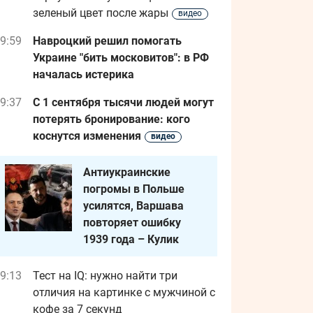
зеленый цвет после жары
видео
9:59
Навроцкий решил помогать
Украине "бить московитов": в РФ
началась истерика
9:37
С 1 сентября тысячи людей могут
потерять бронирование: кого
коснутся изменения
видео
Антиукраинские
погромы в Польше
усилятся, Варшава
повторяет ошибку
1939 года – Кулик
9:13
Тест на IQ: нужно найти три
отличия на картинке с мужчиной с
кофе за 7 секунд