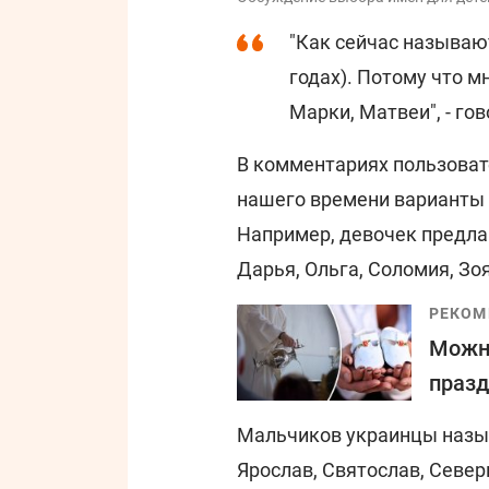
"Как сейчас называют
годах). Потому что м
Марки, Матвеи", - гов
В комментариях пользоват
нашего времени варианты и
Например, девочек предла
Дарья, Ольга, Соломия, Зоя
РЕКОМ
Можно
празд
Мальчиков украинцы назыв
Ярослав, Святослав, Север