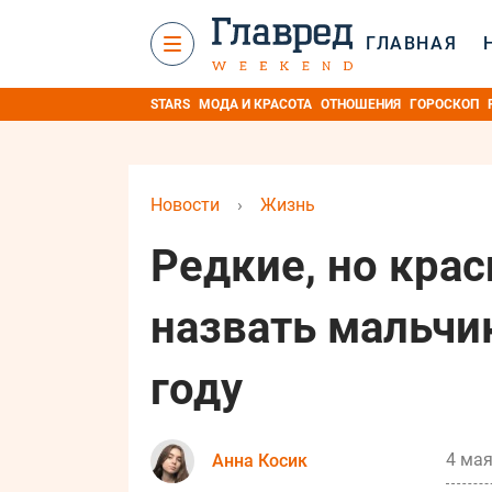
ГЛАВНАЯ
STARS
МОДА И КРАСОТА
ОТНОШЕНИЯ
ГОРОСКОП
Новости
›
Жизнь
Редкие, но кра
назвать мальчик
году
4 мая
Анна Косик