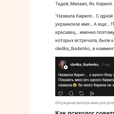
Тадей, Михаил, Ян, Кирилл.
"Назвала Кирилл… С одной 
украинское имя… А еще… П
красавец… именно поэтому 
которых встречала, были к
ole4ka_tka4enko_ в коммен
Обсуждение выбора имен для детей
Как психолог совет