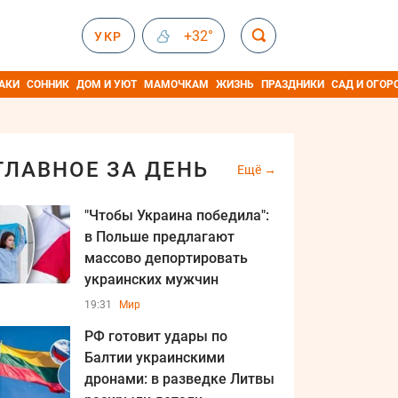
+32°
УКР
АКИ
СОННИК
ДОМ И УЮТ
МАМОЧКАМ
ЖИЗНЬ
ПРАЗДНИКИ
САД И ОГОР
ГЛАВНОЕ ЗА ДЕНЬ
Ещё
"Чтобы Украина победила":
в Польше предлагают
массово депортировать
украинских мужчин
19:31
Мир
РФ готовит удары по
Балтии украинскими
дронами: в разведке Литвы