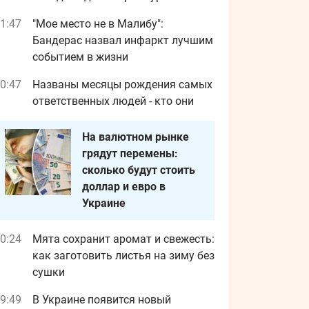
1:47
"Мое место не в Малибу":
Бандерас назвал инфаркт лучшим
событием в жизни
0:47
Названы месяцы рождения самых
ответственных людей - кто они
На валютном рынке
грядут перемены:
сколько будут стоить
доллар и евро в
Украине
0:24
Мята сохранит аромат и свежесть:
как заготовить листья на зиму без
сушки
9:49
В Украине появится новый