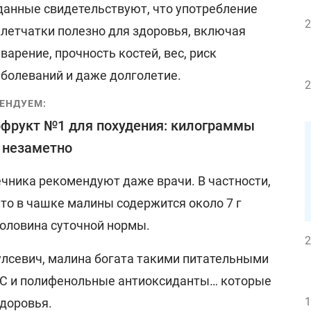
данные свидетельствуют, что употребление
2
клетчатки полезно для здоровья, включая
арение, прочность костей, вес, риск
аболеваний и даже долголетие.
2
ЕНДУЕМ:
фрукт №1 для похудения: килограммы
 незаметно
чника рекомендуют даже врачи. В частности,
что в чашке малины содержится около 7 г
половина суточной нормы.
2
улсевич, малина богата такими питательными
 С и полифенольные антиоксиданты… которые
1
здоровья.