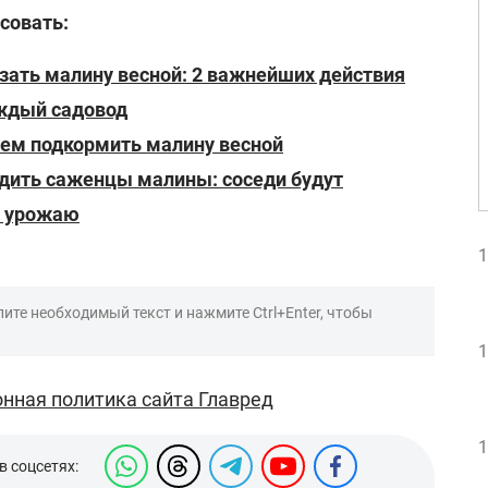
совать:
зать малину весной: 2 важнейших действия
ждый садовод
чем подкормить малину весной
адить саженцы малины: соседи будут
у урожаю
1
ите необходимый текст и нажмите Ctrl+Enter, чтобы
1
нная политика сайта Главред
1
в соцсетях: