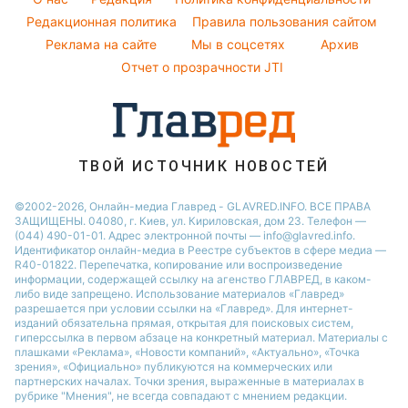
Погода на завтра
Редакционная политика
Правила пользования сайтом
Максим Галкин
Реклама на сайте
Мы в соцсетях
Архив
Пылевая буря
Настя Каменских
Отчет о прозрачности JTI
ТВОЙ ИСТОЧНИК НОВОСТЕЙ
©2002-2026, Онлайн-медиа Главред - GLAVRED.INFO. ВСЕ ПРАВА
ЗАЩИЩЕНЫ. 04080, г. Киев, ул. Кириловская, дом 23. Телефон —
(044) 490-01-01. Адрес электронной почты — info@glavred.info.
Идентификатор онлайн-медиа в Реестре cубъектов в сфере медиа —
R40-01822.
Перепечатка, копирование или воспроизведение
информации, содержащей ссылку на агенство ГЛАВРЕД, в каком-
либо виде запрещено. Использование материалов «Главред»
разрешается при условии ссылки на «Главред». Для интернет-
изданий обязательна прямая, открытая для поисковых систем,
гиперссылка в первом абзаце на конкретный материал. Материалы с
плашками «Реклама», «Новости компаний», «Актуально», «Точка
зрения», «Официально» публикуются на коммерческих или
партнерских началах. Точки зрения, выраженные в материалах в
рубрике "Мнения", не всегда совпадают с мнением редакции.