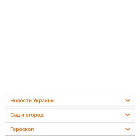
Новости Украины
Пенсии в Украине
Сад и огород
Мобилизация
Садовод назвал самое эффективное средство
Гороскоп
Политика
против сорняков