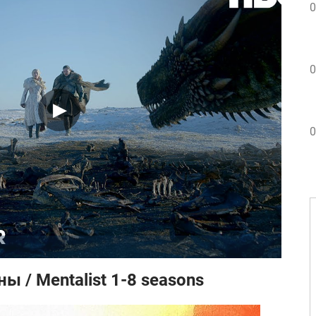
0
0
0
ы / Mentalist 1-8 seasons