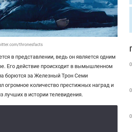
itter.com/thronesfacts
ется в представлении, ведь он является одним
0
ре. Его действие происходит в вымышленном
ма борются за Железный Трон Семи
ил огромное количество престижных наград и
0
из лучших в истории телевидения.
0