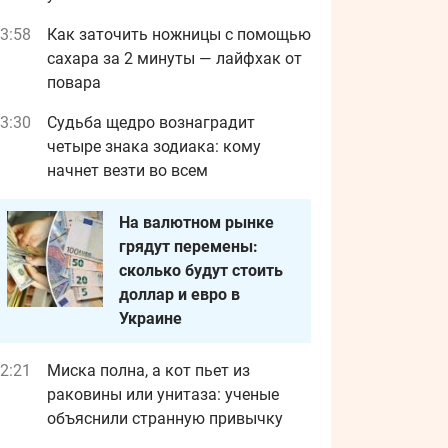
3:58
Как заточить ножницы с помощью
сахара за 2 минуты — лайфхак от
повара
3:30
Судьба щедро вознаградит
четыре знака зодиака: кому
начнет везти во всем
На валютном рынке
грядут перемены:
сколько будут стоить
доллар и евро в
Украине
2:21
Миска полна, а кот пьет из
раковины или унитаза: ученые
объяснили странную привычку