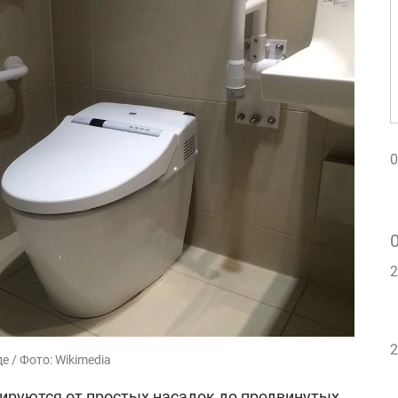
0
2
2
 / Фото: Wikimedia
руются от простых насадок до продвинутых