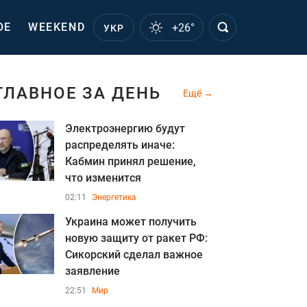
ОЕ
WEEKEND
+26°
УКР
ГЛАВНОЕ ЗА ДЕНЬ
Ещё
Электроэнергию будут
распределять иначе:
Кабмин принял решение,
что изменится
02:11
Энергетика
Украина может получить
новую защиту от ракет РФ:
Сикорский сделал важное
заявление
22:51
Мир