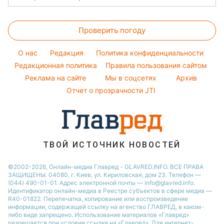
Красивый маникюр
София Ротару
Тесты по картинке
Новости Житомира
Стирка
Модные ошибки
Ольга Сумская
Оптические иллюзии
Новости Полтавы
Проверить погоду
Комнатные растения
Новости моды
Филипп Киркоров
Народные приметы
Новости Одессы
Все о сале
Советы от Андре Тана
O нас
Редакция
Политика конфиденциальности
Все о шоу-бизнесе
Новости Сум
Уборка
Редакционная политика
Правила пользования сайтом
Новости Черкассы
Реклама на сайте
Мы в соцсетях
Архив
Авто
Новости Ровно
Отчет о прозрачности JTI
Новости Запорожья
ТВОЙ ИСТОЧНИК НОВОСТЕЙ
©2002-2026, Онлайн-медиа Главред - GLAVRED.INFO. ВСЕ ПРАВА
ЗАЩИЩЕНЫ. 04080, г. Киев, ул. Кириловская, дом 23. Телефон —
(044) 490-01-01. Адрес электронной почты — info@glavred.info.
Идентификатор онлайн-медиа в Реестре cубъектов в сфере медиа —
R40-01822.
Перепечатка, копирование или воспроизведение
информации, содержащей ссылку на агенство ГЛАВРЕД, в каком-
либо виде запрещено. Использование материалов «Главред»
разрешается при условии ссылки на «Главред». Для интернет-